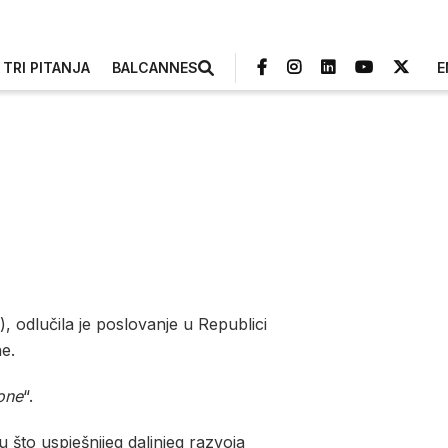
TRI PITANJA
BALCANNES
E
, odlučila je poslovanje u Republici
e.
one
“.
ju što uspješnijeg daljnjeg razvoja