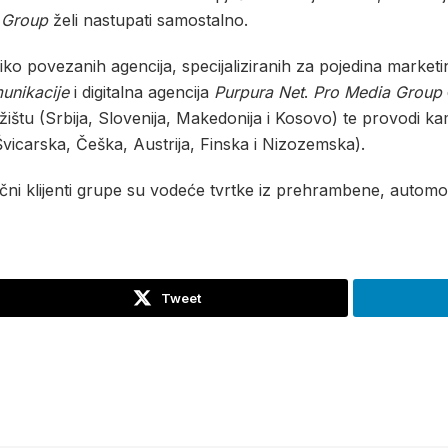
 Group
želi nastupati samostalno.
iko povezanih agencija, specijaliziranih za pojedina market
unikacije
i digitalna agencija
Purpura Net
.
Pro Media Group
žištu (Srbija, Slovenija, Makedonija i Kosovo) te provodi 
Švicarska, Češka, Austrija, Finska i Nizozemska).
učni klijenti grupe su vodeće tvrtke iz prehrambene, automob
Tweet