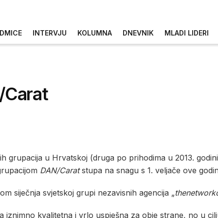
DMICE
INTERVJU
KOLUMNA
DNEVNIK
MLADI LIDERI
/Carat
ih grupacija u Hrvatskoj (druga po prihodima u 2013. godini)
 grupacijom
DAN/Carat
stupa na snagu s 1. veljače ove godin
om siječnja svjetskoj grupi nezavisnih agencija „
thenetwork
na iznimno kvalitetna i vrlo uspješna za obje strane, no u cil