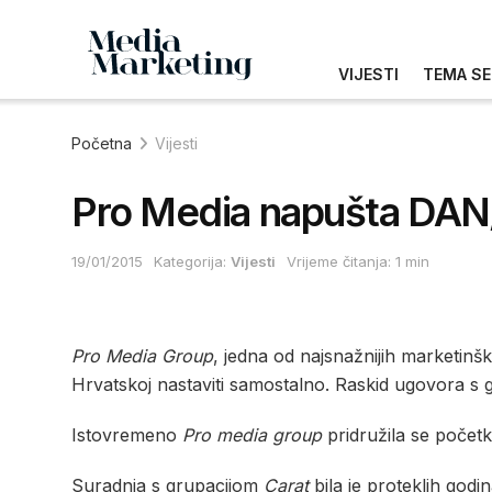
VIJESTI
TEMA SE
Početna
Vijesti
Pro Media napušta DAN
19/01/2015
Kategorija:
Vijesti
Vrijeme čitanja: 1 min
Pro Media Group
, jedna od najsnažnijih marketinšk
Hrvatskoj nastaviti samostalno. Raskid ugovora s
Istovremeno
Pro media group
pridružila se početk
Suradnja s grupacijom
Carat
bila je proteklih godi