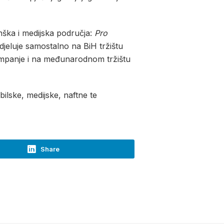
inška i medijska područja:
Pro
djeluje samostalno na BiH tržištu
kampanje i na međunarodnom tržištu
ilske, medijske, naftne te
Share