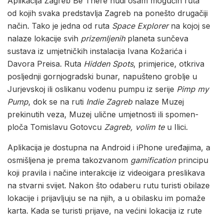
Aplikacija Zagreb Be There nudi osam mogućih ruta
od kojih svaka predstavlja Zagreb na ponešto drugačiji
način. Tako je jedna od ruta
Space Explorer
na kojoj se
nalaze lokacije svih
prizemljenih
planeta sunčeva
sustava iz umjetničkih instalacija Ivana Kožarića i
Davora Preisa. Ruta
Hidden Spots
, primjerice, otkriva
posljednji gornjogradski bunar, napušteno groblje u
Jurjevskoj ili oslikanu vodenu pumpu iz serije
Pimp my
Pump
, dok se na ruti
Indie Zagreb
nalaze Muzej
prekinutih veza, Muzej ulične umjetnosti ili spomen-
ploča Tomislavu Gotovcu
Zagreb, volim te
u Ilici.
Aplikacija je dostupna na Android i iPhone uređajima, a
osmišljena je prema takozvanom
gamification
principu
koji pravila i načine interakcije iz videoigara preslikava
na stvarni svijet. Nakon što odaberu rutu turisti obilaze
lokacije i prijavljuju se na njih, a u obilasku im pomaže
karta. Kada se turisti prijave, na većini lokacija iz rute