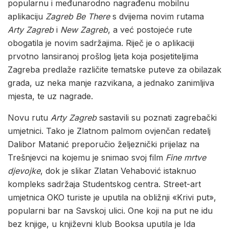
popularnu i međunarodno nagrađenu mobilnu
aplikaciju
Zagreb Be There
s dvijema novim rutama
Arty Zagreb
i
New Zagreb
, a već postojeće rute
obogatila je novim sadržajima. Riječ je o aplikaciji
prvotno lansiranoj prošlog ljeta koja posjetiteljima
Zagreba predlaže različite tematske puteve za obilazak
grada, uz neka manje razvikana, a jednako zanimljiva
mjesta, te uz nagrade.
Novu rutu
Arty Zagreb
sastavili su poznati zagrebački
umjetnici. Tako je Zlatnom palmom ovjenčan redatelj
Dalibor Matanić preporučio željeznički prijelaz na
Trešnjevci na kojemu je snimao svoj film
Fine mrtve
djevojke
, dok je slikar Zlatan Vehabović istaknuo
kompleks sadržaja Studentskog centra. Street-art
umjetnica OKO turiste je uputila na obližnji «Krivi put»,
popularni bar na Savskoj ulici. One koji na put ne idu
bez knjige, u književni klub Booksa uputila je Ida