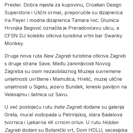
Prester. Dobra mjesta za kupovinu, Croatian Design
Superstore i Ulični ormar, preporučile su dizajnerica
Ira Payer i modna dizajnerica Tamara Ivić. Glumica
Hrvojka Begović označila je Preradovićevu ulicu, a
CFSN DJ kolektiv otkriva turistima vrtni bar Swanky
Monkey.
Druga nova ruta
New Zagreb
turistima otkriva Zagreb
s druge strane Save. Među zanimljivosti Novog
Zagreba su osim nezaobilaznog Muzeja suvremene
umjetnosti uvrštene i Mamutica, Hrelić, muzej ulične
umjetnosti u Sigetu, jezero Bundek, kineski paviljon na
Velesajmu i šetnica uz Savu.
U već postojeću rutu
Indie
Zagreb
dodane su galerija
Greta, mural vodopada u Petrinjskoj, stara Badelova
tvornica i Ljekarna «K crnom orlu». U rutu
Hidden
Zagreb
dodani su Botanički vrt, Dom HDLU, secesijska