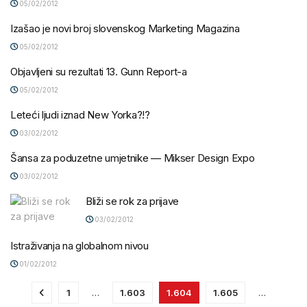
05/02/2012
Izašao je novi broj slovenskog Marketing Magazina
05/02/2012
Objavljeni su rezultati 13. Gunn Report-a
05/02/2012
Leteći ljudi iznad New Yorka?!?
03/02/2012
Šansa za poduzetne umjetnike — Mikser Design Expo
03/02/2012
Bliži se rok za prijave
03/02/2012
Istraživanja na globalnom nivou
01/02/2012
1
…
1.603
1.604
1.605
…