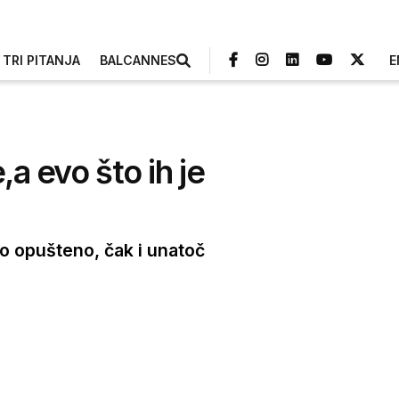
TRI PITANJA
BALCANNES
E
,a evo što ih je
o opušteno, čak i unatoč