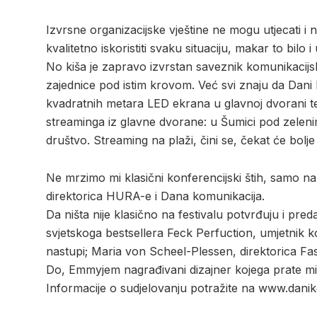
Izvrsne organizacijske vještine ne mogu utjecati i 
kvalitetno iskoristiti svaku situaciju, makar to bilo 
No kiša je zapravo izvrstan saveznik komunikacijs
zajednice pod istim krovom. Već svi znaju da Dani 
kvadratnih metara LED ekrana u glavnoj dvorani te br
streaminga iz glavne dvorane: u Šumici pod zeleni
društvo. Streaming na plaži, čini se, čekat će bolje
Ne mrzimo mi klasični konferencijski štih, samo na
direktorica HURA-e i Dana komunikacija.
Da ništa nije klasično na festivalu potvrđuju i pred
svjetskoga bestsellera Feck Perfuction, umjetnik ko
nastupi; Maria von Scheel-Plessen, direktorica Fas
Do, Emmyjem nagrađivani dizajner kojega prate mil
Informacije o sudjelovanju potražite na www.dani