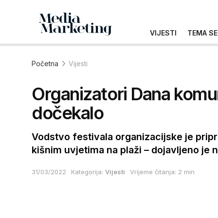
VIJESTI
TEMA SE
Početna
Vijesti
Organizatori Dana komunik
dočekalo
Vodstvo festivala organizacijske je pri
kišnim uvjetima na plaži – dojavljeno je n
31/03/2022
Kategorija:
Vijesti
Vrijeme čitanja: 2 min