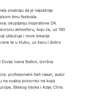
ala smatraju da je najvažnije
ijskom timu festivala.
va: okupljanju inspirativne DK
i izvrsnu atmosferu, koju će, uz 190
ji uključuje i nove lokacije
orane te u klubu, uz kavu i dobro
i Dunja Ivana Ballon, izvršna
ore, profesionalni hell-raiser, autor
nu na svakoj pozornici na kojoj
ope, Bliskog Istoka i Azije; Chris