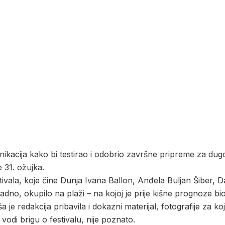
ikacija kako bi testirao i odobrio završne pripreme za dugo 
e 31. ožujka.
tivala, koje čine Dunja Ivana Ballon, Anđela Buljan Šiber, Da
adno, okupilo na plaži – na kojoj je prije kišne prognoze bi
e redakcija pribavila i dokazni materijal, fotografije za koj
i brigu o festivalu, nije poznato.