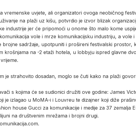
na vremenske uvjete, ali organizatori ovoga neobičnog festiv
i uživanje na plaži uz kišu, potvrdio je izvor blizak organizac
ke industrije jer će pripomoći u onome što malo kome uspije
komunikacija vole i mrze komunikacijsku industriju, a vole 
ojne sadržaje, upotpuniti i prošireni festivalski prostor, ko
m krošnjama na -2 etaži hotela, u lobbyju ispred glavne dv
 vrijeme.
m je strahovito dosadan, moglo se čuti kako na plaži govor
avači s kojima će se sudionici družiti ove godine: James Vict
ji je izlagao u MoMA-i i Louvreu te dizajner koji diže praši
hion house Gucci za komunikacije i medije za 37 zemalja Eur
ijuni na društvenim mrežama i brojni drugi.
komunikacija.com.