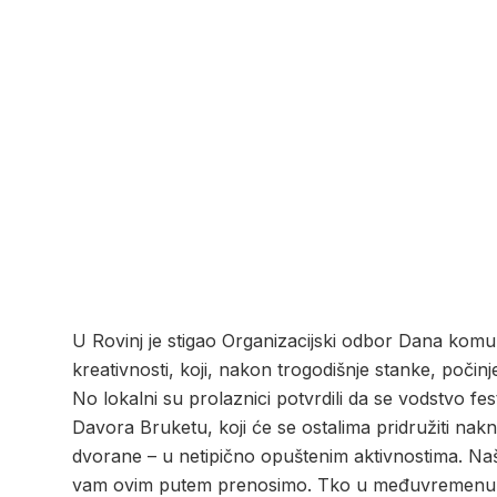
U Rovinj je stigao Organizacijski odbor Dana komun
kreativnosti, koji, nakon trogodišnje stanke, počinj
No lokalni su prolaznici potvrdili da se vodstvo fes
Davora Bruketu, koji će se ostalima pridružiti nakn
dvorane – u netipično opuštenim aktivnostima. Naša j
vam ovim putem prenosimo. Tko u međuvremenu vod