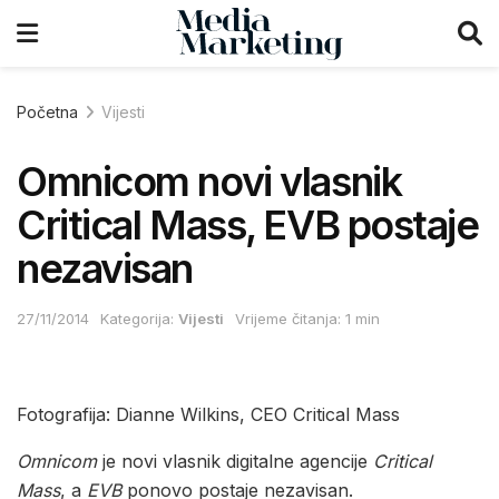
Početna
Vijesti
Omnicom novi vlasnik
Critical Mass, EVB postaje
nezavisan
27/11/2014
Kategorija:
Vijesti
Vrijeme čitanja: 1 min
Fotografija: Dianne Wilkins, CEO Critical Mass
Omnicom
je novi vlasnik digitalne agencije
Critical
Mass
, a
EVB
ponovo postaje nezavisan.