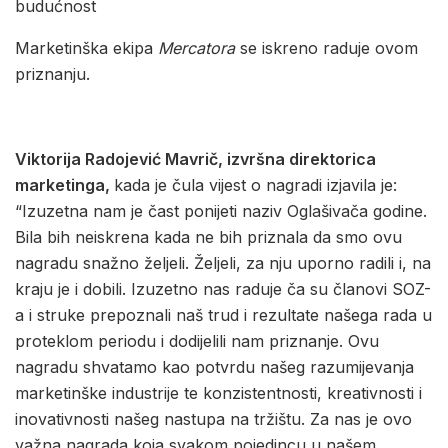
budućnost
Marketinška ekipa
Mercatora
se iskreno raduje ovom
priznanju.
Viktorija Radojević Mavrič, izvršna direktorica
marketinga,
kada je čula vijest o nagradi izjavila je:
“Izuzetna nam je čast ponijeti naziv Oglašivača godine.
Bila bih neiskrena kada ne bih priznala da smo ovu
nagradu snažno željeli. Željeli, za nju uporno radili i, na
kraju je i dobili. Izuzetno nas raduje ča su članovi SOZ-
a i struke prepoznali naš trud i rezultate našega rada u
proteklom periodu i dodijelili nam priznanje. Ovu
nagradu shvatamo kao potvrdu našeg razumijevanja
marketinške industrije te konzistentnosti, kreativnosti i
inovativnosti našeg nastupa na tržištu. Za nas je ovo
važna nagrada koja svakom pojedincu u našem