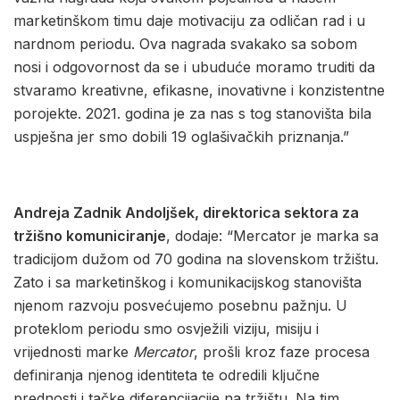
marketinškom timu daje motivaciju za odličan rad i u
nardnom periodu. Ova nagrada svakako sa sobom
nosi i odgovornost da se i ubuduće moramo truditi da
stvaramo kreativne, efikasne, inovativne i konzistentne
porojekte. 2021. godina je za nas s tog stanovišta bila
uspješna jer smo dobili 19 oglašivačkih priznanja.”
Andreja Zadnik Andoljšek, direktorica sektora za
tržišno komuniciranje
, dodaje: “Mercator je marka sa
tradicijom dužom od 70 godina na slovenskom tržištu.
Zato i sa marketinškog i komunikacijskog stanovišta
njenom razvoju posvećujemo posebnu pažnju. U
proteklom periodu smo osvježili viziju, misiju i
vrijednosti marke
Mercator
, prošli kroz faze procesa
definiranja njenog identiteta te odredili ključne
prednosti i tačke diferencijacije na tržištu. Na tim