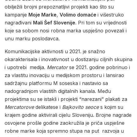
obilježili brojni prepoznatljivi projekti kao što su
kampanje
Moje Marke
,
Volimo domaće
i višestruko
nagrađivani
Mali Šef Slovenije
. Pri tom su vrijednosti
koje sa sobom nosi robna marka uspješno povezali i
unu marku poslodavca.
Komunikacijske aktivnosti u 2021. je snažno
okarakterisala i inovativnost u dostizanju ciljnih skupina
i upotrebi medija.
Mercator
se 2021. godine pobrinuo i
za vlastitu inovaciju u medijskom prostoru i lansirao
sadržajnu platformu M soseska i nastavio sa
nadogradnjom vlastitih digitalnih kanala. Među
projektima su se istakli i projekti “narezani” plakati za
Mercatorove
delikatese i
Bajkovito seoce
s kojim su
krajem godine aktivirali cijelu Sloveniju. Brojne nagrade
osvojene prošle godine zaokružila je priča uspješne
robne marke koja spremno stupa na put razvoja u