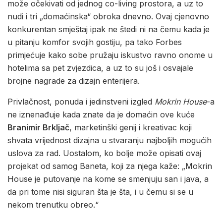
može očekivati od jednog co-living prostora, a uz to
nudi i tri „domaćinska“ obroka dnevno. Ovaj cjenovno
konkurentan smještaj ipak ne štedi ni na čemu kada je
u pitanju komfor svojih gostiju, pa tako Forbes
primjećuje kako sobe pružaju iskustvo ravno onome u
hotelima sa pet zvjezdica, a uz to su još i osvajale
brojne nagrade za dizajn enterijera.
Privlačnost, ponuda i jedinstveni izgled
Mokrin House
-a
ne iznenađuje kada znate da je domaćin ove kuće
Branimir Brkljač
, marketinški genij i kreativac koji
shvata vrijednost dizajna u stvaranju najboljih mogućih
uslova za rad. Uostalom, ko bolje može opisati ovaj
projekat od samog Baneta, koji za njega kaže: „Mokrin
House je putovanje na kome se smenjuju san i java, a
da pri tome nisi siguran šta je šta, i u čemu si se u
nekom trenutku obreo.“