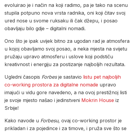
evoluirao je i način na koji radimo, pa je tako na scenu
stupila potpuno nova vrsta radnika, oni koji čitav svoj
ured nose u svome ruksaku ili čak džepu, i posao
obavljaju bilo gdje – digitalni nomadi.
Ono što je ipak uvijek bitno za ugodan rad je atmosfera
u kojoj obavljamo svoj posao, a neka mjesta na svijetu
pružaju upravo atmosferu i uslove koji podstiču
kreativnost i energiju za postizanje najboljih rezultata.
Ugledni časopis
Forbes
je sastavio
listu pet najboljih
co-working prostora za digitalne nomade
upravo
imajući u vidu gore navedeno, a na ovoj prestižnoj listi
je svoje mjesto našao i jedinstveni
Mokrin House
iz
Srbije!
Kako navode u
Forbesu
, ovaj co-working prostor je
prikladan i za pojedince i za timove, i pruža sve što se