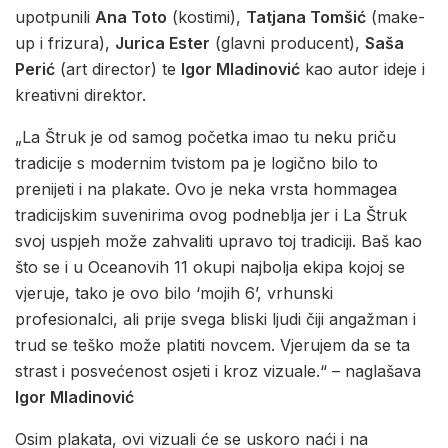
upotpunili
Ana Toto
(kostimi),
Tatjana Tomšić
(make-
up i frizura),
Jurica Ester
(glavni producent),
Saša
Perić
(art director) te
Igor Mladinović
kao autor ideje i
kreativni direktor.
„La Štruk je od samog početka imao tu neku priču
tradicije s modernim tvistom pa je logično bilo to
prenijeti i na plakate. Ovo je neka vrsta hommagea
tradicijskim suvenirima ovog podneblja jer i La Štruk
svoj uspjeh može zahvaliti upravo toj tradiciji. Baš kao
što se i u Oceanovih 11 okupi najbolja ekipa kojoj se
vjeruje, tako je ovo bilo ‘mojih 6’, vrhunski
profesionalci, ali prije svega bliski ljudi čiji angažman i
trud se teško može platiti novcem. Vjerujem da se ta
strast i posvećenost osjeti i kroz vizuale.“ – naglašava
Igor Mladinović
Osim plakata, ovi vizuali će se uskoro naći i na