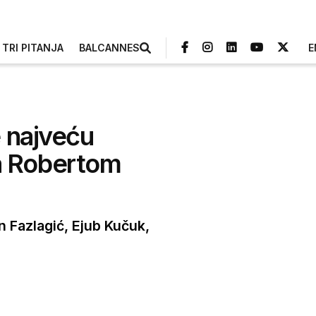
TRI PITANJA
BALCANNES
E
 najveću
 sa Robertom
in Fazlagić, Ejub Kučuk,