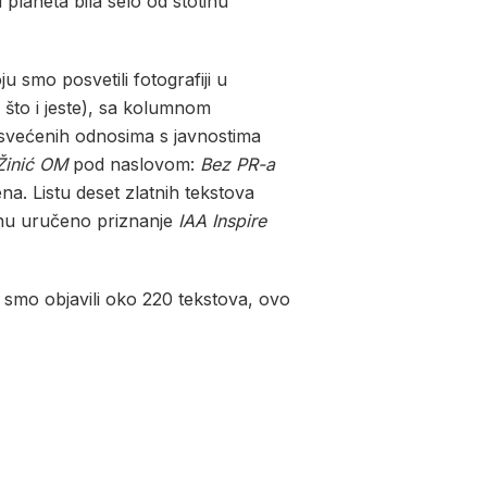
 planeta bila selo od stotinu
smo posvetili fotografiji u
 što i jeste), sa kolumnom
posvećenih odnosima s javnostima
Žinić OM
pod naslovom:
Bez PR-a
a. Listu deset zlatnih tekstova
u uručeno priznanje
IAA Inspire
u smo objavili oko 220 tekstova, ovo