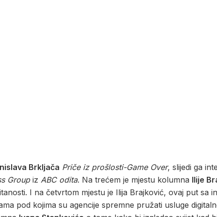
nislava Brkljača
Priče iz prošlosti-Game Over
, slijedi ga in
ss Group
iz
ABC odita
. Na trećem je mjestu kolumna
Ilije B
anosti. I na četvrtom mjestu je Ilija Brajković, ovaj put sa i
jenama pod kojima su agencije spremne pružati usluge digita