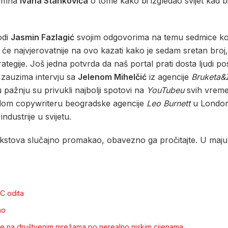
lumna
Ivana Stankovića
o tome kako bi izgledao svijet kad bi
odi
Jasmin Fazlagić
svojim odgovorima na temu sedmice koju 
će najvjerovatnije na ovo kazati kako je sedam sretan broj,
tegije. Još jedna potvrda da naš portal prati dosta ljudi 
i zauzima intervju sa
Jelenom Mihelčić
iz agencije
Bruketa&
u pažnju su privukli najbolji spotovi na
YouTubeu
svih vremen
ladom copywriteru beogradske agencije
Leo Burnett
u London
ndustrije u svijetu.
vih tekstova slučajno promakao, obavezno ga pročitajte. U maj
BC odita
no
panje na društvenim mrežama po nerealno niskim cijenama