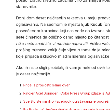
posao. Zlatnu sredinu zauzima vrlo zanimljiva ko
stanovnika.
Donji dom deset najčitanijih tekstova u maju predv
oglašavanju. Na sedmom je mjestu
Ejub Kučuk
(on 
posvećenom koracima koji nas vode do izvrsne stra
jeste činjenica da odlično osmo mjesto po čitanost
niko neće znati što vi možete napraviti
. Veliku vaš
prošlog mjeseca zaključuje vijest o tome da je m
koje pripada isključivo mladim liderima oglašivačke i
Ako ih niste stigli pročitati, ili vam je neki od o
je deset najčitanijih.
Priče iz prošlosti: Game over
Ringier Axel Springer i Color Press Group izlaze iz A
Sve što ste mislili o Facebook oglašavanju je pogreš
Ilija Brajković: Većina digitalnih agencija rade kam