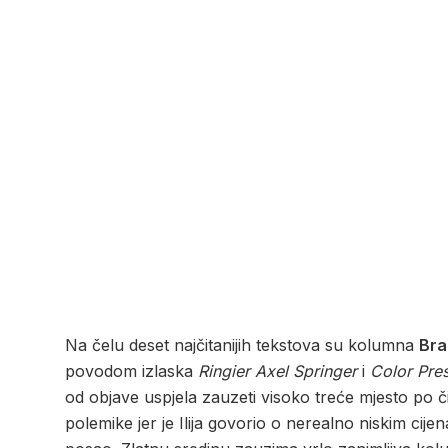
Na čelu deset najčitanijih tekstova su kolumna
Bra
povodom izlaska
Ringier Axel Springer
i
Color Pre
od objave uspjela zauzeti visoko treće mjesto po čit
polemike jer je Ilija govorio o nerealno niskim ci