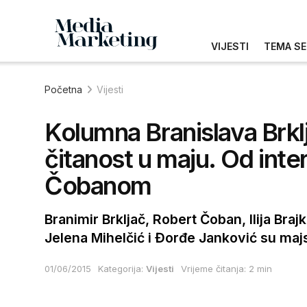
VIJESTI
TEMA SE
Početna
Vijesti
Kolumna Branislava Brkl
čitanost u maju. Od inte
Čobanom
Branimir Brkljač, Robert Čoban, Ilija Bra
Jelena Mihelčić i Đorđe Janković su majs
01/06/2015
Kategorija:
Vijesti
Vrijeme čitanja: 2 min