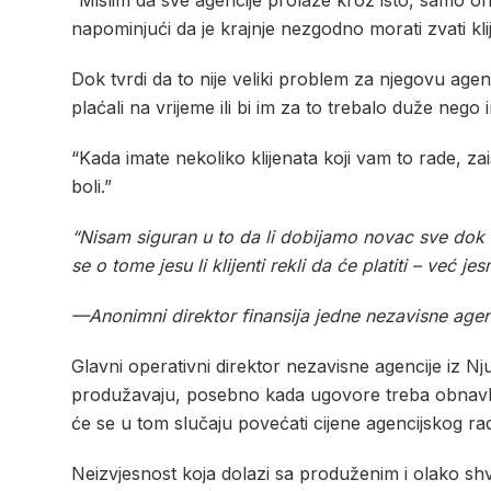
“Mislim da sve agencije prolaze kroz isto, samo o
napominjući da je krajnje nezgodno morati zvati klije
Dok tvrdi da to nije veliki problem za njegovu agenc
plaćali na vrijeme ili bi im za to trebalo duže nego
“Kada imate nekoliko klijenata koji vam to rade, z
boli.”
“Nisam siguran u to da li dobijamo novac sve dok
se o tome jesu li klijenti rekli da će platiti – već je
—Anonimni direktor finansija jedne nezavisne agen
Glavni operativni direktor nezavisne agencije iz Nju
produžavaju, posebno kada ugovore treba obnavljati 
će se u tom slučaju povećati cijene agencijskog ra
Neizvjesnost koja dolazi sa produženim i olako sh