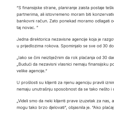
“S finansijske strane, planiranje zaista postaje t
partnerima, ali istovremeno moram biti konzervati
bankovni račun. Zato ponekad moramo odlagati odluke 
taj novac. ”
Jedna direktorica nezavisne agencije koja je razgov
u prijedlozima rokova. Spominjalo se sve od 30 d
„Iako se čini neizbježnim da rok plaćanja od 30 dan
„Budući da nezavisni vlasnici nemaju finansijsku p
velike agencije.“
U prošlosti su klijenti za njenu agenciju pravili iz
nemaju unutrašnju sposobnost da se tako nešto i d
„Videli smo da neki klijenti prave izuzetak za nas,
mogu tako brzo djelovati“, objasnila je. “Ako plaćaju