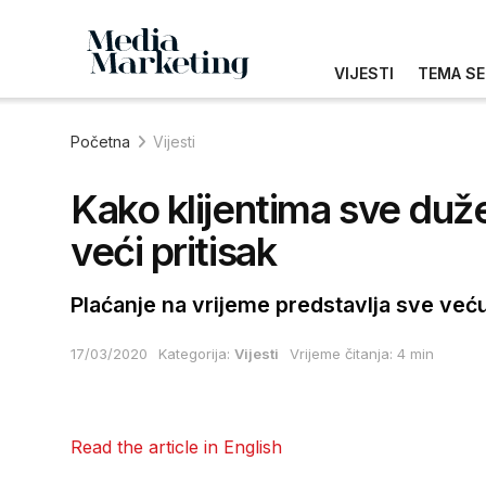
VIJESTI
TEMA SE
Početna
Vijesti
Kako klijentima sve duže
veći pritisak
Plaćanje na vrijeme predstavlja sve već
17/03/2020
Kategorija:
Vijesti
Vrijeme čitanja: 4 min
Read the article in English