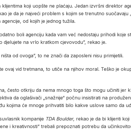
ijentima koji uopšte ne plaćaju. Jedan izvršni direktor agen
o je da je najveći problem s kojim se trenutno suočavaju „t
 agencije, od kojih je jednog tužila.
dodatno boli agenciju kada vam već nedostaju prihodi koje st
djelujete na vrlo kratkom cjevovodu”, rekao je.
i ništa od ovoga”, to ne znači da zaposleni nisu primijetili.
ete ovaj vid tretmana, to utiče na njihov moral. Teško je okup
često otkriju da nema mnogo toga što mogu učiniti jer klijent
pektiva da oglašivači „snažnije“ počnu insistirati na produž
u kojima će mnoge prihvatiti bilo kakve uslove samo da uđu
 i suvlasnik kompanije
TDA Boulder
, rekao je da bi klijenti ko
ne i kreativnosti“ trebali prepoznati potrebu da učinkovitost