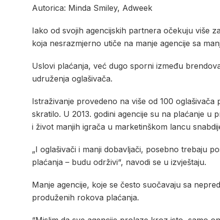
Autorica: Minda Smiley, Adweek
Iako od svojih agencijskih partnera očekuju više z
koja nesrazmjerno utiče na manje agencije sa man
Uslovi plaćanja, već dugo sporni između brendova 
udruženja oglašivača.
Istraživanje provedeno na više od 100 oglašivača 
skratilo. U 2013. godini agencije su na plaćanje u
i život manjih igrača u marketinškom lancu snabdi
„I oglašivači i manji dobavljači, posebno trebaju p
plaćanja – budu održivi“, navodi se u izvještaju.
Manje agencije, koje se često suočavaju sa nepred
produženih rokova plaćanja.