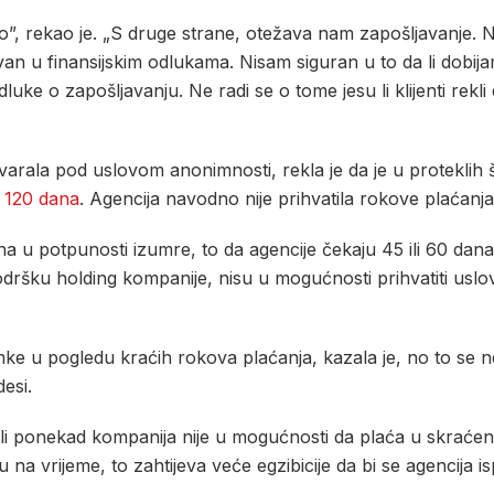
eško”, rekao je. „S druge strane, otežava nam zapošljavanje.
van u finansijskim odlukama. Nisam siguran u to da li dobi
o zapošljavanju. Ne radi se o tome jesu li klijenti rekli da 
arala pod uslovom anonimnosti, rekla je da je u proteklih še
o
120 dana
. Agencija navodno nije prihvatila rokove plaćanja
a u potpunosti izumre, to da agencije čekaju 45 ili 60 dana 
odršku holding kompanije, nisu u mogućnosti prihvatiti uslo
nimke u pogledu kraćih rokova plaćanja, kazala je, no to se n
esi.
 ali ponekad kompanija nije u mogućnosti da plaća u skraćeno
 na vrijeme, to zahtijeva veće egzibicije da bi se agencija isp