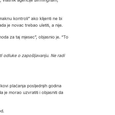
, vlasnik agencije
Birmingham
,
maknu kontroli” ako klijenti ne bi
a je novac trebao uletiti, a nije.
oda za taj mjesec”, objasnio je. “To
 odluke o zapošljavanju. Ne radi
okovi plaćanja posljednjih godina
 je morao uzvratiti i objasniti da
ed.