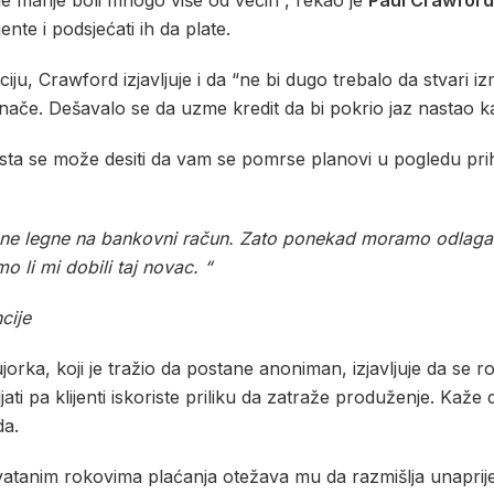
ne manje boli mnogo više od većih”, rekao je
Paul Crawford
nte i podsjećati ih da plate.
iju, Crawford izjavljuje i da “ne bi dugo trebalo da stvari iz
 inače. Dešavalo se da uzme kredit da bi pokrio jaz nastao kad
aista se može desiti da vam se pomrse planovi u pogledu prih
 ne legne na bankovni račun. Zato ponekad moramo odlagati
smo li mi dobili taj novac. “
cije
jorka, koji je tražio da postane anoniman, izjavljuje da se r
pa klijenti iskoriste priliku da zatraže produženje. Kaže da
da.
vatanim rokovima plaćanja otežava mu da razmišlja unaprij