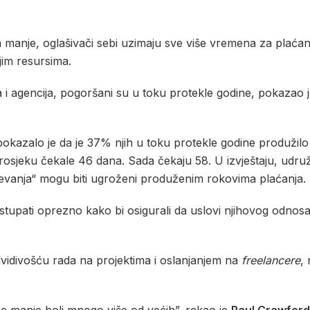
a manje, oglašivači sebi uzimaju sve više vremena za plaćan
jim resursima.
i agencija, pogoršani su u toku protekle godine, pokazao j
pokazalo je da je 37% njih u toku protekle godine produžilo
 prosjeku čekale 46 dana. Sada čekaju 58. U izvještaju, udr
jevanja“ mogu biti ugroženi produženim rokovima plaćanja.
ostupati oprezno kako bi osigurali da uslovi njihovog odnosa
vidivošću rada na projektima i oslanjanjem na
freelancere
, 