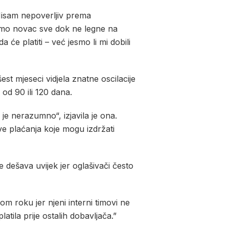
 Nisam nepoverljiv prema
jamo novac sve dok ne legne na
će platiti – već jesmo li mi dobili
st mjeseci vidjela znatne oscilacije
 od 90 ili 120 dana.
je nerazumno“, izjavila je ona.
ve plaćanja koje mogu izdržati
e dešava uvijek jer oglašivači često
m roku jer njeni interni timovi ne
latila prije ostalih dobavljača.”