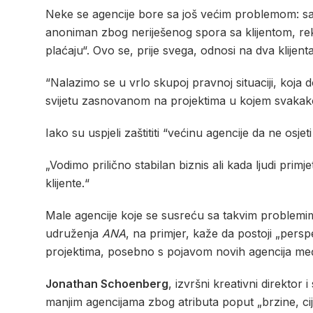
Neke se agencije bore sa još većim problemom: sa kl
anoniman zbog neriješenog spora sa klijentom, reka
plaćaju“. Ovo se, prije svega, odnosi na dva klijenta
“Nalazimo se u vrlo skupoj pravnoj situaciji, koja 
svijetu zasnovanom na projektima u kojem svakako 
Iako su uspjeli zaštititi “većinu agencije da ne osjet
„Vodimo prilično stabilan biznis ali kada ljudi primj
klijente.“
Male agencije koje se susreću sa takvim problemima, 
udruženja
ANA
, na primjer, kaže da postoji „pers
projektima, posebno s pojavom novih agencija međ
Jonathan Schoenberg
, izvršni kreativni direktor
manjim agencijama zbog atributa poput „brzine, cije