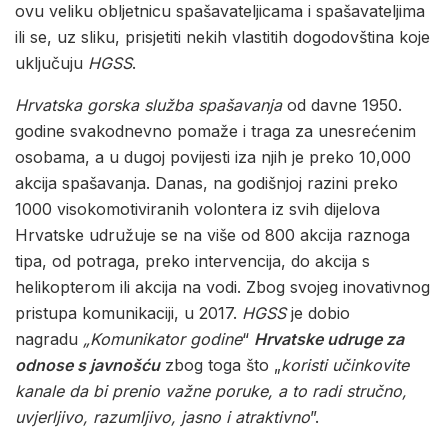
ovu veliku obljetnicu spašavateljicama i spašavateljima
ili se, uz sliku, prisjetiti nekih vlastitih dogodovština koje
uključuju
HGSS
.
Hrvatska gorska služba spašavanja
od davne 1950.
godine svakodnevno pomaže i traga za unesrećenim
osobama, a u dugoj povijesti iza njih je preko 10,000
akcija spašavanja. Danas, na godišnjoj razini preko
1000 visokomotiviranih volontera iz svih dijelova
Hrvatske udružuje se na više od 800 akcija raznoga
tipa, od potraga, preko intervencija, do akcija s
helikopterom ili akcija na vodi. Zbog svojeg inovativnog
pristupa komunikaciji, u 2017.
HGSS
je dobio
nagradu
„Komunikator godine
“
Hrvatske udruge za
odnose s javnošću
zbog toga što „
koristi učinkovite
kanale da bi prenio važne poruke, a to radi stručno,
uvjerljivo, razumljivo, jasno i atraktivno
”.