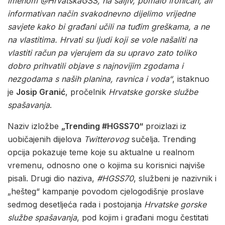
imenom @HrvatskaGSS, na šaljiv, pomalo ironičan, ali
informativan način svakodnevno dijelimo vrijedne
savjete kako bi građani učili na tuđim greškama, a ne
na vlastitima. Hrvati su ljudi koji se vole našaliti na
vlastiti račun pa vjerujem da su upravo zato toliko
dobro prihvatili objave s najnovijim zgodama i
nezgodama s naših planina, ravnica i voda“
, istaknuo
je
Josip Granić
, pročelnik
Hrvatske gorske službe
spašavanja
.
Naziv izložbe
„Trending #HGSS70“
proizlazi iz
uobičajenih dijelova
Twitterovog
sučelja. Trending
opcija pokazuje teme koje su aktualne u realnom
vremenu, odnosno one o kojima su korisnici najviše
pisali. Drugi dio naziva,
#HGSS70
, službeni je nazivnik i
„hešteg“ kampanje povodom cjelogodišnje proslave
sedmog desetljeća rada i postojanja
Hrvatske gorske
službe spašavanja
, pod kojim i građani mogu čestitati