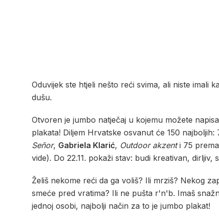
Oduvijek ste htjeli nešto reći svima, ali niste imali
dušu.
Otvoren je jumbo natječaj u kojemu možete napis
plakata! Diljem Hrvatske osvanut će 150 najboljih: 
Señor
,
Gabriela Klarić
,
Outdoor akzent
i 75 prema 
vide). Do 22.11. pokaži stav: budi kreativan, dirlji
Želiš nekome reći da ga voliš? Ili mrziš? Nekog zapr
smeće pred vratima? Ili ne pušta r'n'b. Imaš snažno
jednoj osobi, najbolji način za to je jumbo plakat!