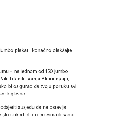
 jumbo plakat i konačno olakšajte
drumu – na jednom od 150 jumbo
,
Nik Titanik
,
Vanja
Blumenšajn
,
ako bi osigurao da tvoju poruku svi
#recitoglasno
odsjetiti susjedu da ne ostavlja
to si ikad htio reći svima ili samo