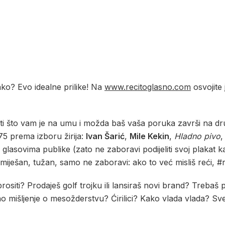
 kako? Evo idealne prilike! Na
www.recitoglasno.com
osvojite
ati što vam je na umu i možda baš vaša poruka završi na 
75 prema izboru žirija:
Ivan Šarić
,
Mile Kekin
,
Hladno pivo
glasovima publike (zato ne zaboravi podijeliti svoj plakat k
v, smiješan, tužan, samo ne zaboravi: ako to već misliš reći, 
ositi? Prodaješ golf trojku ili lansiraš novi brand? Trebaš p
 mišljenje o mesožderstvu? Ćirilici? Kako vlada vlada? Sve š