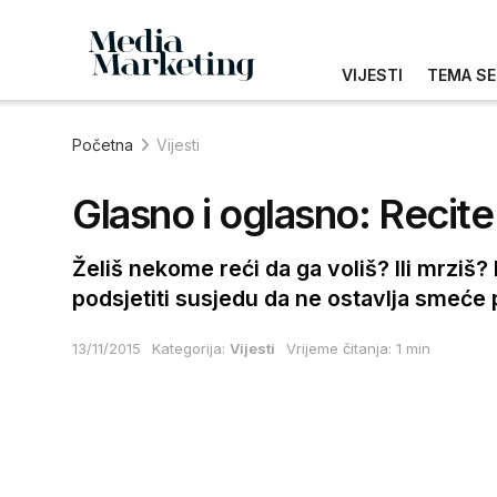
VIJESTI
TEMA SE
Početna
Vijesti
Glasno i oglasno: Recite
Želiš nekome reći da ga voliš? Ili mrziš?
podsjetiti susjedu da ne ostavlja smeće
13/11/2015
Kategorija:
Vijesti
Vrijeme čitanja: 1 min