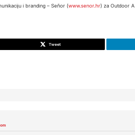
munikaciju i branding – Señor (
www.senor.hr
) za Outdoor A
Tweet
com