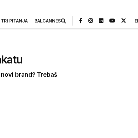
TRI PITANJA
BALCANNES
E
akatu
aš novi brand? Trebaš