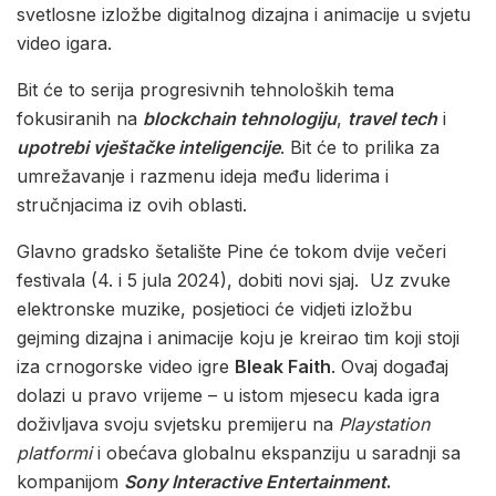
svetlosne izložbe digitalnog dizajna i animacije u svjetu
video igara.
Bit će to serija progresivnih tehnoloških tema
fokusiranih na
blockchain tehnologiju
,
travel tech
i
upotrebi vještačke inteligencije
. Bit će to prilika za
umrežavanje i razmenu ideja među liderima i
stručnjacima iz ovih oblasti.
Glavno gradsko šetalište Pine će tokom dvije večeri
festivala (4. i 5 jula 2024), dobiti novi sjaj. Uz zvuke
elektronske muzike, posjetioci će vidjeti izložbu
gejming dizajna i animacije koju je kreirao tim koji stoji
iza crnogorske video igre
Bleak Faith
. Ovaj događaj
dolazi u pravo vrijeme – u istom mjesecu kada igra
doživljava svoju svjetsku premijeru na
Playstation
platformi
i obećava globalnu ekspanziju u saradnji sa
kompanijom
Sony Interactive Entertainment
.