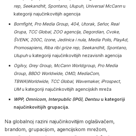
rep
,
Seekandhit
,
Spontano
,
Ulupuh
,
Universal McCann
u
kategoriji najučinkovitijih agencija
Bornfight, Pro Media Group, 404, Utorak, Señor, Real
Grupa, TCC Global, ZOO agencija, Degordian, Cvoke,
ŠVENK, 200C, Izone, Jedinica i nula, Media Polis, PlayAd,
Promosapiens, Riba ribi grize rep, Seekandhit, Spontano,
Ulupuh
u kategoriji najučinkovitijih nezavisnih agencija
Ogilvy, Grey Group, McCann Worldgroup, Pro Media
Group, BBDO Worldwide, OMD, MediaCom,
TBWA\Worldwide, TCC Global, Wavemaker, iProspect,
UM
u kategoriji najučinkovitijih agencijskih mreža
WPP, Omnicom, Interpublic (IPG), Dentsu
u kategoriji
najučinkovitijih grupacija.
Na globalnoj razini najučinkovitijim oglašivačem,
brandom, grupacijom, agencijskom mrežom,