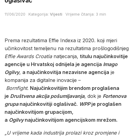
oglašivač
11/06/2020
Kategorija:
Vijesti
Vrijeme čitanja: 3 min
Prema rezultatima Effie Indexa iz 2020. koji mjeri
učinkovitost temeljenu na rezultatima prošlogodišnjeg
Effie Awards Croatia
natjecanja,
titulu najučinkovitije
agencije u Hrvatskoj odnijela je agencija
Imago
Ogilvy
,
a najučinkovitija nezavisne agencija
je
kompanija za digitalne inovacije –
Bornfight
.
Najučinkovitijim brendom proglašena
je
Društvena akcija pošumljavanja
, dok je
Fortenova
grupa
najučinkovitiji oglašivač
.
WPP
je proglašen
najučinkovitijom grupacijom,
a
Ogilvy
najučinkovitijom agencijskom mrežom.
„U vrijeme kada industrija prolazi kroz promjene i