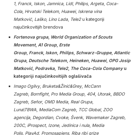
1
,
Franck
,
Iskon
,
Jamnica
,
Lidl
,
Philips
,
Argeta
,
Coca-
Cola
,
Hrvatski Telekom
,
Huawei
,
Iskrena vina
Matković
,
Laško
,
Lino Lada
,
Tele2
u kategoriji
najučinkovitijih brendova
Fortenova grupa
,
World Organization of Scouts
Movement
,
A1 Group
,
Erste
Group
,
Franck
,
Iskon
,
Philips
,
Schwarz-Gruppe
,
Atlantic
Grupa
,
Deutsche Telekom
,
Heineken
,
Huawei
,
OPG Josip
Matković
,
Podravka
,
Tele2
,
The Coca-Cola Company
u
kategoriji najučinkovitijih oglašivača
Imago Ogilvy
,
Bruketa&Žinić&Grey
,
McCann
Zagreb
,
Bornfight
,
Pro Media Group
,
404
,
Utorak
,
BBDO
Zagreb
,
Señor
,
OMD Media
,
Real Grupa
,
Luna\TBWA
,
MediaCom Zagreb
,
TCC Global
,
ZOO
agencija
,
Degordian, Cvoke, Švenk, Wavemaker Zagreb,
200C, iProspect, Izone, Jedinica
i nula
,
Media
Polis
,
PlayAd
,
Promosapiens
,
Riba ribi grize