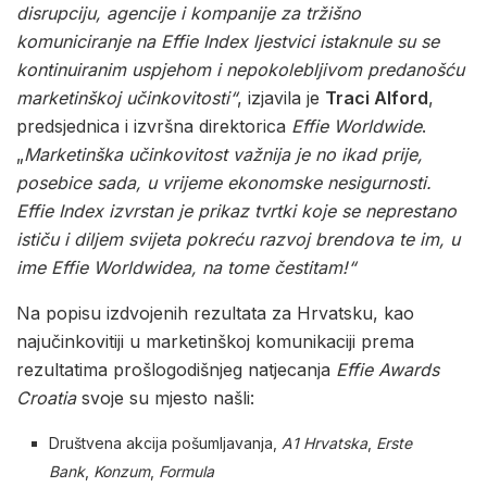
disrupciju, agencije i kompanije za tržišno
komuniciranje na Effie Index ljestvici istaknule su se
kontinuiranim uspjehom i nepokolebljivom predanošću
marketinškoj učinkovitosti“
, izjavila je
Traci Alford
,
predsjednica i izvršna direktorica
Effie Worldwide
.
„
Marketinška učinkovitost važnija je no ikad prije,
posebice sada, u vrijeme ekonomske nesigurnosti.
Effie Index izvrstan je prikaz tvrtki koje se neprestano
ističu i diljem svijeta pokreću razvoj brendova te im, u
ime Effie Worldwidea, na tome čestitam!“
Na popisu izdvojenih rezultata za Hrvatsku, kao
najučinkovitiji u marketinškoj komunikaciji prema
rezultatima prošlogodišnjeg natjecanja
Effie Awards
Croatia
svoje su mjesto našli:
Društvena akcija pošumljavanja,
A1 Hrvatska
,
Erste
Bank
,
Konzum
,
Formula