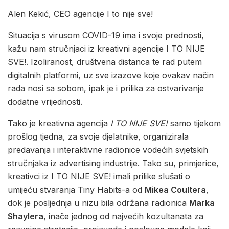
Alen Kekić, CEO agencije I to nije sve!
Situacija s virusom COVID-19 ima i svoje prednosti,
kažu nam stručnjaci iz kreativni agencije I TO NIJE
SVE!. Izoliranost, društvena distanca te rad putem
digitalnih platformi, uz sve izazove koje ovakav način
rada nosi sa sobom, ipak je i prilika za ostvarivanje
dodatne vrijednosti.
Tako je kreativna agencija
I TO NIJE SVE!
samo tijekom
prošlog tjedna, za svoje djelatnike, organizirala
predavanja i interaktivne radionice vodećih svjetskih
stručnjaka iz advertising industrije. Tako su, primjerice,
kreativci iz I TO NIJE SVE! imali prilike slušati o
umijeću stvaranja Tiny Habits-a od
Mikea Coultera
,
dok je posljednja u nizu bila održana radionica
Marka
Shaylera
, inače jednog od najvećih kozultanata za