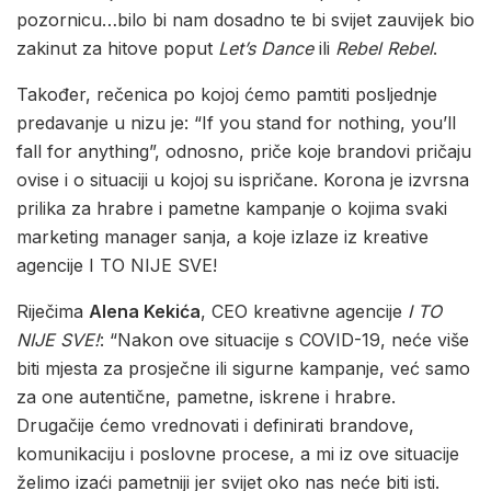
pozornicu…bilo bi nam dosadno te bi svijet zauvijek bio
zakinut za hitove poput
Let’s Dance
ili
Rebel Rebel
.
Također, rečenica po kojoj ćemo pamtiti posljednje
predavanje u nizu je: “If you stand for nothing, you’ll
fall for anything”, odnosno, priče koje brandovi pričaju
ovise i o situaciji u kojoj su ispričane. Korona je izvrsna
prilika za hrabre i pametne kampanje o kojima svaki
marketing manager sanja, a koje izlaze iz kreative
agencije I TO NIJE SVE!
Riječima
Alena Kekića
, CEO kreativne agencije
I TO
NIJE SVE!
: “Nakon ove situacije s COVID-19, neće više
biti mjesta za prosječne ili sigurne kampanje, već samo
za one autentične, pametne, iskrene i hrabre.
Drugačije ćemo vrednovati i definirati brandove,
komunikaciju i poslovne procese, a mi iz ove situacije
želimo izaći pametniji jer svijet oko nas neće biti isti.