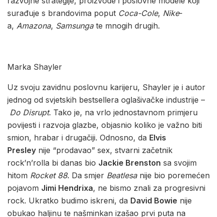
razvojne strategije, proizvode i poslovne modele koji
surađuje s brandovima poput
Coca-Cole
,
Nike
-
a,
Amazona
,
Samsunga
te mnogih drugih.
Marka Shayler
Uz svoju zavidnu poslovnu karijeru, Shayler je i autor
jednog od svjetskih bestsellera oglašivačke industrije –
Do Disrupt
. Tako je, na vrlo jednostavnom primjeru
povijesti i razvoja glazbe, objasnio koliko je važno biti
smion, hrabar i drugačiji. Odnosno, da
Elvis
Presley
nije “prodavao” sex, stvarni začetnik
rock’n’rolla bi danas bio
Jackie Brenston
sa svojim
hitom
Rocket 88
. Da smjer
Beatlesa
nije bio poremećen
pojavom
Jimi Hendrixa
, ne bismo znali za progresivni
rock. Ukratko budimo iskreni, da
David Bowie
nije
obukao haljinu te našminkan izašao prvi puta na