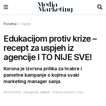
Početna
Vijesti
Edukacijom protiv krize –
recept za uspjeh iz
agencije I TO NIJE SVE!
Korona je izvrsna prilika za hrabre i
pametne kampanje o kojima svaki
marketing manager sanja
06/04/2020
Kategorija:
Vijesti
Vrijeme čitanja: 2 min