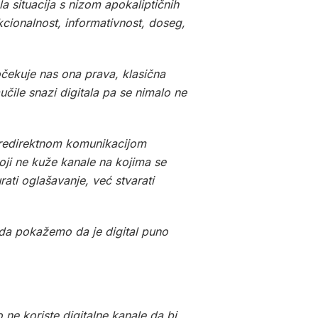
a situacija s nizom apokaliptičnih
cionalnost, informativnost, doseg,
očekuje nas ona prava, klasična
čile snazi digitala pa se nimalo ne
i predirektnom komunikacijom
koji ne kuže kanale na kojima se
rati oglašavanje, već stvarati
 da pokažemo da je digital puno
ne koriste digitalne kanale da bi