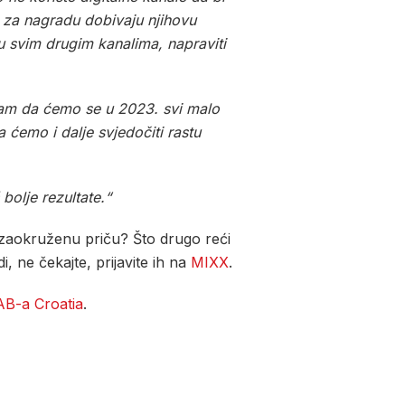
n, za nagradu dobivaju njihovu
 u svim drugim kanalima, napraviti
avljam da ćemo se u 2023. svi malo
 ćemo i dalje svjedočiti rastu
 bolje rezultate.“
ni zaokruženu priču? Što drugo reći
, ne čekajte, prijavite ih na
MIXX
.
AB-a Croatia
.