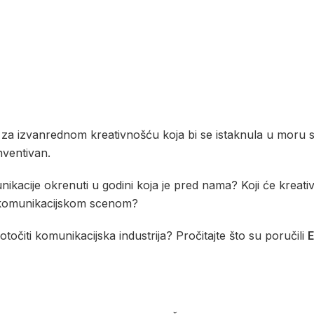
k za izvanrednom kreativnošću koja bi se istaknula u moru sa
inventivan.
nikacije okrenuti u godini koja je pred nama? Koji će kreativ
ti komunikacijskom scenom?
točiti komunikacijska industrija? Pročitajte što su poručili
E