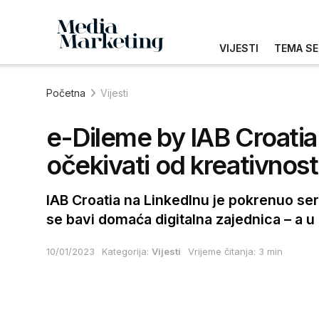
VIJESTI
TEMA SE
Početna
Vijesti
e-Dileme by IAB Croati
očekivati od kreativnosti
IAB Croatia na LinkedInu je pokrenuo seri
se bavi domaća digitalna zajednica – a u 
10/01/2023
Kategorija:
Vijesti
Vrijeme čitanja: 3 min