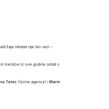
držaja nikada nije bio veći –
ni trendovi iz ove godine ostati s
va Tetec
(Izone agency) i
Marin