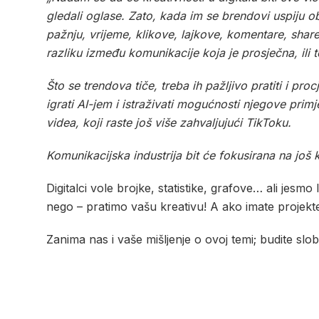
gledali oglase. Zato, kada im se brendovi uspiju ob
pažnju, vrijeme, klikove, lajkove, komentare, share
razliku između komunikacije koja je prosječna, ili t
Što se trendova tiče, treba ih pažljivo pratiti i pr
igrati AI-jem i istraživati mogućnosti njegove prim
videa, koji raste još više zahvaljujući TikToku.
Komunikacijska industrija bit će fokusirana na još kr
Digitalci vole brojke, statistike, grafove… ali jesm
nego – pratimo vašu kreativu! A ako imate projekte 
Zanima nas i vaše mišljenje o ovoj temi; budite sl