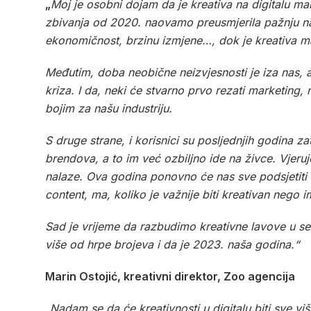
„
Moj je osobni dojam da je kreativa na digitalu mal
zbivanja od 2020. naovamo preusmjerila pažnju na 
ekonomičnost, brzinu izmjene…, dok je kreativa ma
Međutim, doba neobične neizvjesnosti je iza nas, 
kriza. I da, neki će stvarno prvo rezati marketing
bojim za našu industriju.
S druge strane, i korisnici su posljednjih godina 
brendova, a to im već ozbiljno ide na živce. Vjeruj
nalaze. Ova godina ponovno će nas sve podsjetiti ko
content, ma, koliko je važnije biti kreativan nego i
Sad je vrijeme da razbudimo kreativne lavove u se
više od hrpe brojeva i da je 2023. naša godina.“
Marin Ostojić, kreativni direktor, Zoo agencija
„Nadam se da će kreativnosti u digitalu biti sve v