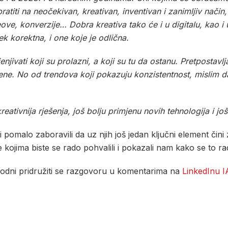
ratiti na neočekivan, kreativan, inventivan i zanimljiv nači
ove, konverzije… Dobra kreativa tako će i u digitalu, kao i
ek korektna, i one koje je odlična.
ocjenjivati koji su prolazni, a koji su tu da ostanu. Pretpost
jene. No od trendova koji pokazuju konzistentnost, mislim da
eativnija rješenja, još bolju primjenu novih tehnologija i još
o li pomalo zaboravili da uz njih još jedan ključni element či
kojima biste se rado pohvalili i pokazali nam kako se to radi
obodni pridružiti se razgovoru u komentarima na
LinkedInu I