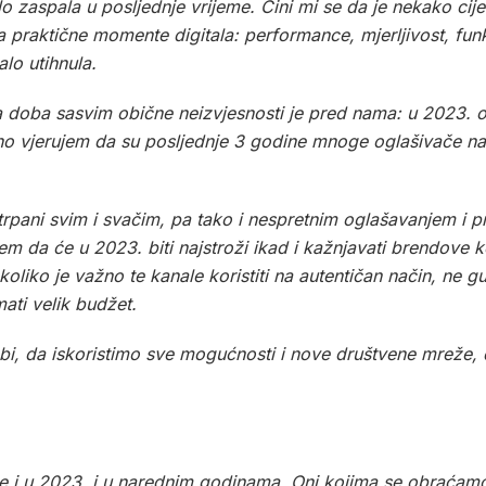
o zaspala u posljednje vrijeme. Čini mi se da je nekako cijel
praktične momente digitala: performance, mjerljivost, funk
lo utihnula.
a doba sasvim obične neizvjesnosti je pred nama: u 2023. 
, no vjerujem da su posljednje 3 godine mnoge oglašivače nau
zatrpani svim i svačim, pa tako i nespretnim oglašavanjem 
em da će u 2023. biti najstroži ikad i kažnjavati brendove 
liko je važno te kanale koristiti na autentičan način, ne gu
mati velik budžet.
bi, da iskoristimo sve mogućnosti i nove društvene mreže,
iše i u 2023. i u narednim godinama. Oni kojima se obraćamo 