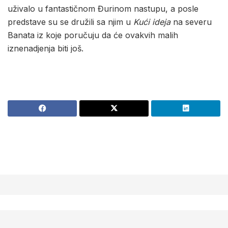
uživalo u fantastičnom Đurinom nastupu, a posle
predstave su se družili sa njim u
Kući ideja
na severu
Banata iz koje poručuju da će ovakvih malih
iznenadjenja biti još.