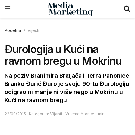
Početna
Vijesti
Đurologija u Kući na
ravnom bregu u Mokrinu
Na poziv Branimira Brkljača i Terra Panonice
Branko Đurić Đuro je svoju 90-tu Đurologiju
odigrao ni manje ni više nego u Mokrinu u
Kući na ravnom bregu
22/09/2015
Kategorija:
Vijesti
Vrijeme čitanja: 1 min