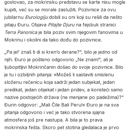
gostovao, za mokrinsku predstavu se karte nisu mogle
kupiti, već su se morale zaslužiti. Pozivnice za ovu
jubilarnu
Đurologiju
dobili su oni koji su rešili da nešto
pitaju Đuru. Objava
Pitajte Djuru
na fejsbuk stranici
Terra Panonica
je bila poziv svim njegovim fanovima u
Mokrinu i okolini da tako dođu do pozivnice.
„Pa jel’ znaš ti di si kren’o derane?“, bilo je jedno od
njih. Đuro je pošteno odgovorio „Ne znam!“, ali je
ljubopitljivi Mokrinčanin došao do svoje pozivnice. Bilo
je tu i ozbiljnih pitanja: »Možeš li sastaviti smislenu
složenu rečenicu koja sadrži jedan subjekat, jedan
predikat, jedan objekat i jedan pridev, a koristeći samo
nazive postojećih država (ne menjane po padežima)?“
Đurin odgovor: „Mali Čile Bali Peru!« Đuro je na sva
pitanja odgovorio i već je tako stvorena sjajna
atmosfera još pre nastupa. A bila je to prava
mokrinska fešta. Skoro pet stotina gledalaca je prvo