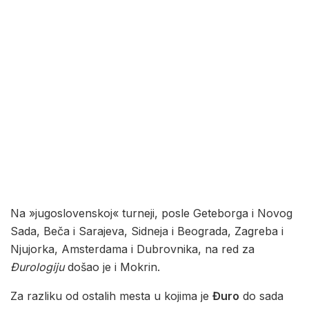
Na »jugoslovenskoj« turneji, posle Geteborga i Novog
Sada, Beča i Sarajeva, Sidneja i Beograda, Zagreba i
Njujorka, Amsterdama i Dubrovnika, na red za
Đurologiju
došao je i Mokrin.
Za razliku od ostalih mesta u kojima je
Đuro
do sada