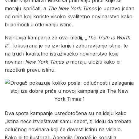
Vlade Mijanmara i Meksika prikrivaju priče koje se
moraju ispričati, a
The New York Times
je upravo jedan
od onih koji koriste visoko kvalitetno novinarstvo kako
bi pomogli u otkrivanju istine.
Najnovija kampanja za ovaj medij, „
The Truth is Worth
It
“, fokusirana je na izvrtanje i zaboravljanje istine, te
na trud i kvalitetno istraživačko novinarstvo koje
novinari
New York Times-a
moraju uložiti kako bi
razotkrili pravu istinu.
Dva spota kampanje usredotočena su na ideju kako
„istina neće izvještavati samu sebe“, tj. ideju da trebate
odlučnog novinara koji će dovesti istinu na vidjelo.
Kako bi to ilustrirali, Agencija Droga5 je koristila