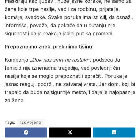
maskiraju kao ljubav i nude jasne korake, ne samo za
žene koje trpe nasilje, već i za rodbinu, prijatelje,
komšije, svedoke. Svaka poruka ima isti cilj, da osnaži,
informiše, poveže, da pokaže da u ćutanju nije
sigurnost i da je reakcija jedini put ka promeni.
Prepoznajmo znak, prekinimo tišinu
Kampanja
„Dok nas smrt ne rastavi“
, podseća da
femicid nije iznenadna tragedija, već poslednji čin
nasilja koje se moglo prepoznati i sprečiti. Poruka je
jasna: reaguj, podrži, ne zatvaraj vrata. Jer dom, koji bi
trebalo da bude najsigurnije mesto, i dalje je najopasnije
za žene.
Tags:
Izdvojeno