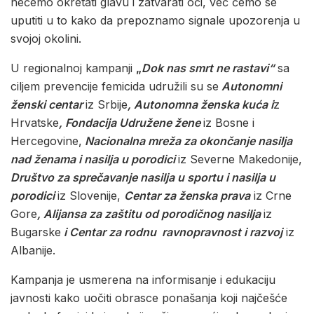
nećemo okretati glavu i zatvarati oči, već ćemo se
uputiti u to kako da prepoznamo signale upozorenja u
svojoj okolini.
U regionalnoj kampanji
„
Dok nas smrt ne rastavi“
sa
ciljem prevencije femicida udružili su se
Autonomni
ženski centar
iz Srbije
, Autonomna ženska kuća i
z
Hrvatske
, Fondacija Udružene žene
iz Bosne i
Hercegovine,
Nacionalna mreža za okončanje nasilja
nad ženama i nasilja u porodici
iz Severne Makedonije,
Društvo za sprečavanje nasilja u sportu i nasilja u
porodici
iz Slovenije,
Centar za ženska prava
iz Crne
Gore
, Alijansa za zaštitu od porodičnog nasilja
iz
Bugarske
i Centar za rodnu ravnopravnost i razvoj
iz
Albanije.
Kampanja je usmerena na informisanje i edukaciju
javnosti kako uočiti obrasce ponašanja koji najčešće