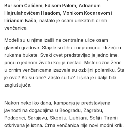
Borisom Ćalićem, Edisom Palom, Adnanom
Hajrulahovićem Haadom, Monikom Kocarevom
i
Ilirianom Baša
, nastalo je osam unikatnih crnih
venčanica.
Modeli su u njima izašli na centralne ulice osam
glavnih gradova. Stajale su tiho i nepomično, držeći u
rukama bukete. Svaki cvet predstavljao je jedno ime,
priču o jednom životu koji je nestao. Misteriozne žene
u crnim venčanicama izazvale su ozbiljni polemiku. Šta
je ovo? Ko su one? Zašto su tu? Tišina je i dalje bila
zaglušujuća.
Nakon nekoliko dana, kampanja je predstavljena
javnosti na događajima u Beogradu, Zagrebu,
Podgorici, Sarajevu, Skoplju, Ljubljani, Sofiji i Tirani i
otkrivena je istina. Crna venčanica nije novi modni krik,