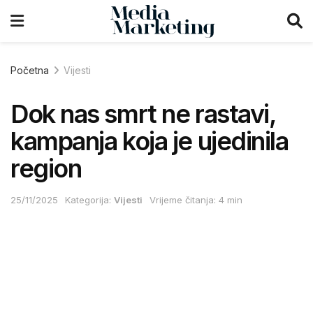
Početna
Vijesti
Dok nas smrt ne rastavi,
kampanja koja je ujedinila
region
25/11/2025
Kategorija:
Vijesti
Vrijeme čitanja: 4 min