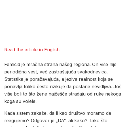
Read the article in English
Femicid je mračna strana našeg regiona. On više nije
periodična vest, već zastrašujuća svakodnevica.
Statistika je poražavajuća, a jeziva realnost koja se
ponavlja toliko često rizikuje da postane nevidljiva. Još
više boli to što žene najčešće stradaju od ruke nekoga
koga su volele.
Kada sistem zakaže, da li kao društvo moramo da
reagujemo? Odgovor je „DA“, ali kako? Tako što