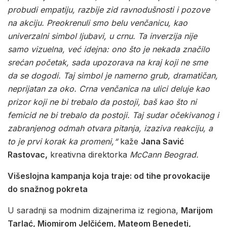
probudi empatiju, razbije zid ravnodušnosti i pozove
na akciju. Preokrenuli smo belu venčanicu, kao
univerzalni simbol ljubavi, u crnu. Ta inverzija nije
samo vizuelna, već idejna: ono što je nekada značilo
srećan početak, sada upozorava na kraj koji ne sme
da se dogodi. Taj simbol je namerno grub, dramatičan,
neprijatan za oko. Crna venčanica na ulici deluje kao
prizor koji ne bi trebalo da postoji, baš kao što ni
femicid ne bi trebalo da postoji. Taj sudar očekivanog i
zabranjenog odmah otvara pitanja, izaziva reakciju, a
to je prvi korak ka promeni,“
kaže
Jana Savić
Rastovac,
kreativna direktorka
McCann Beograd.
Višeslojna kampanja koja traje: od tihe provokacije
do snažnog pokreta
U saradnji sa modnim dizajnerima iz regiona,
Marijom
Tarlać, Miomirom Jelčićem, Mateom Benedeti,