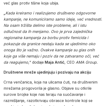
već glas protiv tišine koja ubija.
„
Kada kreiramo i realizujemo društveno odgovorne
kampanje, ne komuniciramo samo ideje, već vrednosti.
Na osam tržišta delimo iste probleme, ali i istu
odlučnost da ih menjamo. Ovo je prva zajednička
regionalna kampanja za borbu protiv femicida i
pokazuje da granice nestaju kada se ujedinimo oko
onoga što je važno. Ovakve kampanje su glas onih
koje ga više nemaju i poziv da ne zatvaramo oči, već
da reagujemo
,“ dodaje
Maja Antić
, CEO
AMA Group.
Društvene mreže ujedinjuju i pozivaju na akciju
Crna venčanica, koja na ulicama ćuti, na društvenim
mrežama progovorila je glasno. Objave su otkrile
surove brojke koje nas teraju na suočavanje i
razmišljanje, razotkrivaju obrasce kontrole koji se