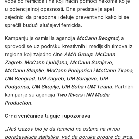
vode do femicida i na koji način pomoći nekome ko je
u potencijalnoj opasnosti. Ona predstavlja apel
zajednici da prepozna i deluje preventivno kako bi se
sprečili budući slučajevi femicida.
Kampanju je osmislila agencija
McCann Beograd,
a
sprovodi se uz podršku kreativnih i medijskih timova iz
regiona koji zajedno čine
AMA Group
:
McCann
Zagreb, McCann Ljubljana, McCann Sarajevo,
McCann Skoplje, McCann Podgorica i McCann Tirana,
UM Beograd, UM Zagreb, UM Sarajevo, UM
Podgorica, UM Skoplje, UM Sofia i UM Tirana
. Partneri
kampanje su agencija
Two Rivers
i
NN Media
Production.
Crna venčanica tuguje i upozorava
„Naš izazov bio je da femicid ne ostane na nivou
poražavajuće statistike, već da poruka prodre do srca,