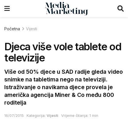
Početna
Vijesti
Djeca više vole tablete od
televizije
Više od 50% djece u SAD radije gleda video
snimke na tabletima nego na televiziji.
Istraživanje o navikama djece provela je
američka agencija Miner & Co među 800
roditelja
16/07/2015
Kategorija:
Vijesti
Vrijeme čitanja: 1 min