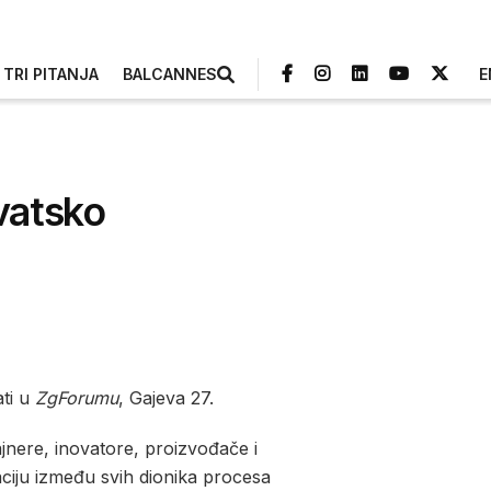
TRI PITANJA
BALCANNES
E
rvatsko
ati u
ZgForumu
, Gajeva 27.
jnere, inovatore, proizvođače i
kaciju između svih dionika procesa