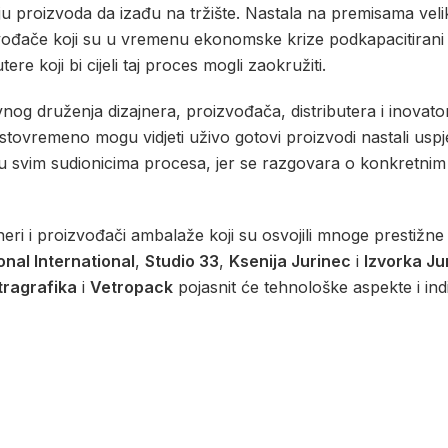
u proizvoda da izađu na tržište. Nastala na premisama velik
vođače koji su u vremenu ekonomske krize podkapacitirani u 
ere koji bi cijeli taj proces mogli zaokružiti.
og druženja dizajnera, proizvođača, distributera i inovato
e istovremeno mogu vidjeti uživo gotovi proizvodi nastali us
ju svim sudionicima procesa, jer se razgovara o konkretnim
jneri i proizvođači ambalaže koji su osvojili mnoge prestižn
onal International
,
Studio 33
,
Ksenija Jurinec
i
Izvorka Ju
tragrafika
i
Vetropack
pojasnit će tehnološke aspekte i ind