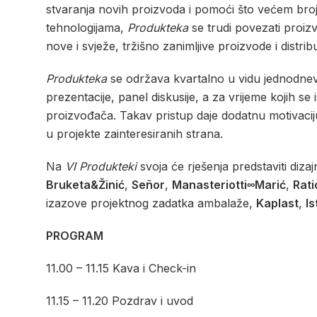
stvaranja novih proizvoda i pomoći što većem broj
tehnologijama,
Produkteka
se trudi povezati proiz
nove i svježe, tržišno zanimljive proizvode i distribut
Produkteka
se održava kvartalno u vidu jednodnevn
prezentacije, panel diskusije, a za vrijeme kojih s
proizvođača. Takav pristup daje dodatnu motivaci
u projekte zainteresiranih strana.
Na
VI Produkteki
svoja će rješenja predstaviti diza
Bruketa&Žinić
,
Señor
,
Manasteriotti∞Marić
,
Rati
izazove projektnog zadatka ambalaže,
Kaplast
,
Is
PROGRAM
11.00 – 11.15 Kava i Check-in
11.15 – 11.20 Pozdrav i uvod