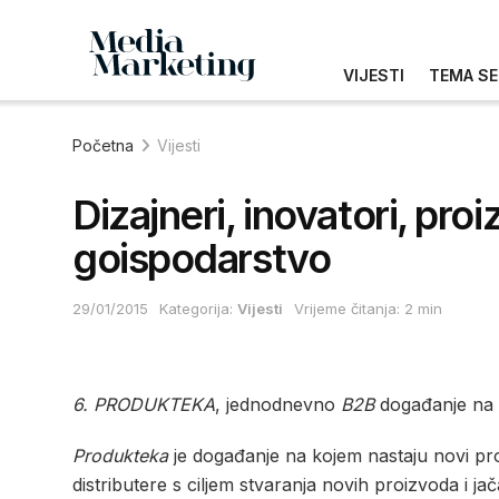
VIJESTI
TEMA SE
Početna
Vijesti
Dizajneri, inovatori, proi
goispodarstvo
29/01/2015
Kategorija:
Vijesti
Vrijeme čitanja: 2 min
6. PRODUKTEKA
, jednodnevno
B2B
događanje na t
Produkteka
je događanje na kojem nastaju novi proi
distributere s ciljem stvaranja novih proizvoda i j