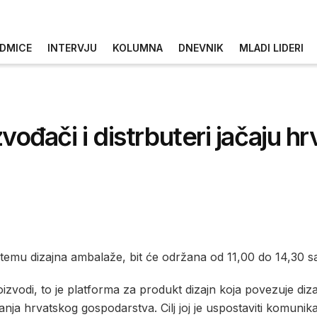
DMICE
INTERVJU
KOLUMNA
DNEVNIK
MLADI LIDERI
zvođači i distrbuteri jačaju h
emu dizajna ambalaže, bit će održana od 11,00 do 14,30 s
zvodi, to je platforma za produkt dizajn koja povezuje diza
ačanja hrvatskog gospodarstva. Cilj joj je uspostaviti komuni