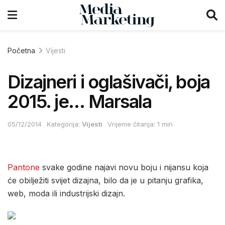
Početna
Vijesti
Dizajneri i oglašivači, boja
2015. je… Marsala
05/12/2014
Kategorija:
Vijesti
Vrijeme čitanja: 1 min
Pantone
svake godine najavi novu boju i nijansu koja
će obilježiti svijet dizajna, bilo da je u pitanju grafika,
web, moda ili industrijski dizajn.