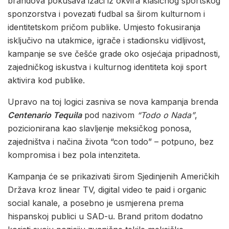
brandova pokušava izaći iz okvira klasičnog sportskog
sponzorstva i povezati fudbal sa širom kulturnom i
identitetskom pričom publike. Umjesto fokusiranja
isključivo na utakmice, igrače i stadionsku vidljivost,
kampanje se sve češće grade oko osjećaja pripadnosti,
zajedničkog iskustva i kulturnog identiteta koji sport
aktivira kod publike.
Upravo na toj logici zasniva se nova kampanja brenda
Centenario Tequila
pod nazivom
“Todo o Nada”
,
pozicionirana kao slavljenje meksičkog ponosa,
zajedništva i načina života “con todo” – potpuno, bez
kompromisa i bez pola intenziteta.
Kampanja će se prikazivati širom Sjedinjenih Američkih
Država kroz linear TV, digital video te paid i organic
social kanale, a posebno je usmjerena prema
hispanskoj publici u SAD-u. Brand pritom dodatno