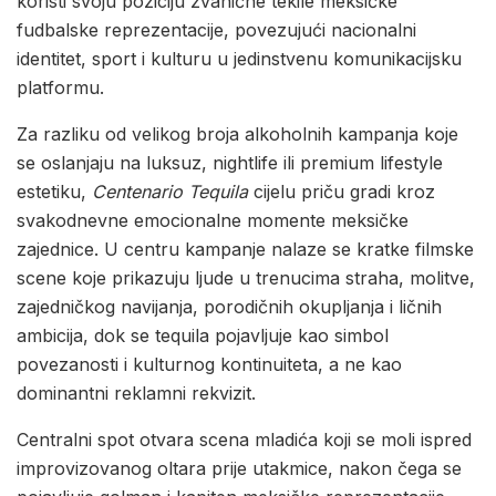
koristi svoju poziciju zvanične tekile meksičke
fudbalske reprezentacije, povezujući nacionalni
identitet, sport i kulturu u jedinstvenu komunikacijsku
platformu.
Za razliku od velikog broja alkoholnih kampanja koje
se oslanjaju na luksuz, nightlife ili premium lifestyle
estetiku,
Centenario Tequila
cijelu priču gradi kroz
svakodnevne emocionalne momente meksičke
zajednice. U centru kampanje nalaze se kratke filmske
scene koje prikazuju ljude u trenucima straha, molitve,
zajedničkog navijanja, porodičnih okupljanja i ličnih
ambicija, dok se tequila pojavljuje kao simbol
povezanosti i kulturnog kontinuiteta, a ne kao
dominantni reklamni rekvizit.
Centralni spot otvara scena mladića koji se moli ispred
improvizovanog oltara prije utakmice, nakon čega se