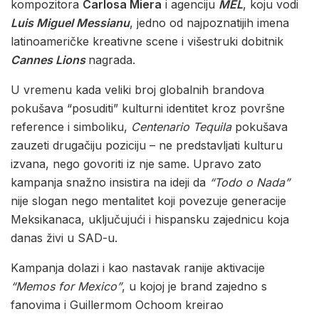
kompozitora
Carlosa Miera
i agenciju
MEL
, koju vodi
Luis Miguel Messianu
, jedno od najpoznatijih imena
latinoameričke kreativne scene i višestruki dobitnik
Cannes Lions
nagrada.
U vremenu kada veliki broj globalnih brandova
pokušava “posuditi” kulturni identitet kroz površne
reference i simboliku,
Centenario Tequila
pokušava
zauzeti drugačiju poziciju – ne predstavljati kulturu
izvana, nego govoriti iz nje same. Upravo zato
kampanja snažno insistira na ideji da
“Todo o Nada”
nije slogan nego mentalitet koji povezuje generacije
Meksikanaca, uključujući i hispansku zajednicu koja
danas živi u SAD-u.
Kampanja dolazi i kao nastavak ranije aktivacije
“Memos for Mexico”
, u kojoj je brand zajedno s
fanovima i Guillermom Ochoom kreirao