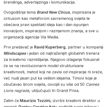
brendinga, advertajzinga i komunikacija.
Ovogodišnja tema
Brand New Circus
, inspirisana je
cirkusom kao metaforom savremenog svijeta te
obećava pravi spektakl ideja kao i dan ispunjen
inovacijom, inspiracijom i razmjenom znanja, a sve u
organizaciji agencije Via Media.
Prvi predavač je
Ravid Kuperberg
, partner u kompaniji
Mindscapes
i jedan od najtraženijih globalnih trenera
za kreativno razmišljanje. Njegovo izlaganje fokusirat
će se na revolucionarni model strukturisane
kreativnosti, metod koji ne zavisi od inspiracije ni sreće,
već nudi jasan put ka velikim idejama. Timovi koje je
obučavao širom svijeta, osvojili su više od 50
Cannes
Lions nagrada
, uključujući tri Grand Prixa.
Zatim će
Maurizio Tozzini,
izvršni kreativni direktor u
agenciji
Dentsu Creative Italy
, podijeliti svoje trikove i