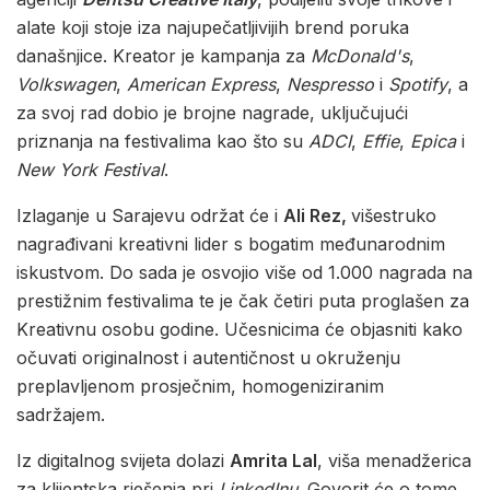
alate koji stoje iza najupečatljivijih brend poruka
današnjice. Kreator je kampanja za
McDonald's
,
Volkswagen
,
American Express
,
Nespresso
i
Spotify
, a
za svoj rad dobio je brojne nagrade, uključujući
priznanja na festivalima kao što su
ADCI
,
Effie
,
Epica
i
New York Festival
.
Izlaganje u Sarajevu održat će i
Ali Rez,
višestruko
nagrađivani kreativni lider s bogatim međunarodnim
iskustvom. Do sada je osvojio više od 1.000 nagrada na
prestižnim festivalima te je čak četiri puta proglašen za
Kreativnu osobu godine. Učesnicima će objasniti kako
očuvati originalnost i autentičnost u okruženju
preplavljenom prosječnim, homogeniziranim
sadržajem.
Iz digitalnog svijeta dolazi
Amrita Lal
, viša menadžerica
za klijentska rješenja pri
LinkedInu
. Govorit će o tome