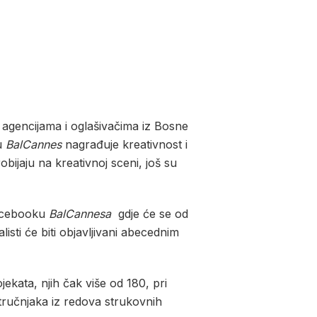
o agencijama i oglašivačima iz Bosne
nu
BalCannes
nagrađuje kreativnost i
bijaju na kreativnoj sceni, još su
 Facebooku
BalCannesa
gdje će se od
isti će biti objavljivani abecednim
jekata, njih čak više od 180, pri
stručnjaka iz redova strukovnih