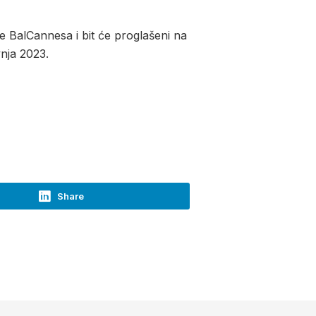
de BalCannesa i bit će proglašeni na
vnja 2023.
Share