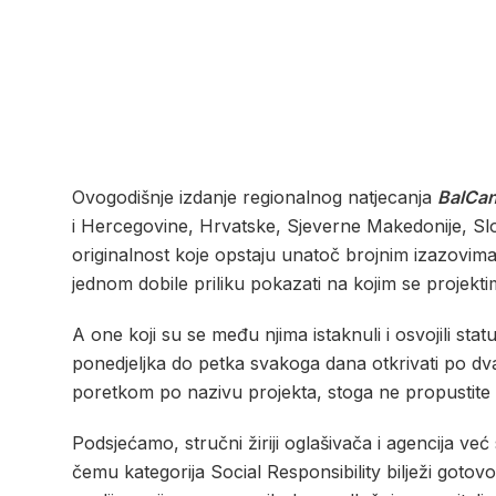
Ovogodišnje izdanje regionalnog natjecanja
BalCa
i Hercegovine, Hrvatske, Sjeverne Makedonije, Slov
originalnost koje opstaju unatoč brojnim izazovima n
jednom dobile priliku pokazati na kojim se projektim
A one koji su se među njima istaknuli i osvojili sta
ponedjeljka do petka svakoga dana otkrivati po dva 
poretkom po nazivu projekta, stoga ne propustite 
Podsjećamo, stručni žiriji oglašivača i agencija već
čemu kategorija Social Responsibility bilježi gotov