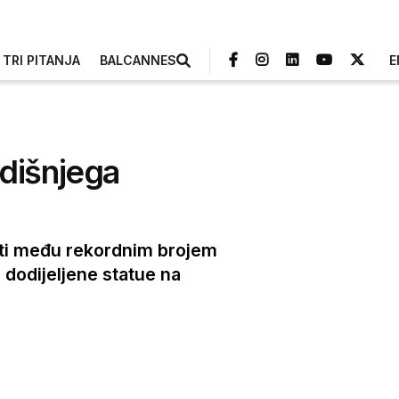
TRI PITANJA
BALCANNES
E
odišnjega
sti među rekordnim brojem
 dodijeljene statue na