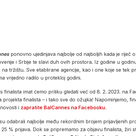
nnes
ponovno ujedinjava najbolje od najboljih kada je riječ 
enije i Srbije te slavi duh ovih prostora. Iz godine u godi
a tržištu. Sve etablirane agencije, kao i one koje se tek pro
a vrijedno radilo u protekloj godini.
tus finalista imat ćemo priliku gledati već od 8. 2. 2023. na
projekta finalista – i tako sve do ožujka! Napominjemo, final
novosti i
zapratite BalCannes na Facebooku
.
 su odabrali najbolje među rekordnim brojem prijavljenih pro
o 25 % prijava. Dok se pripremamo za objavu finalista, žiri 