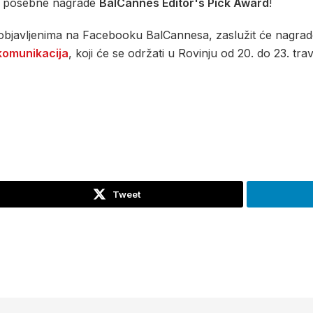
lju posebne nagrade
BalCannes Editor's Pick Award
!
ima objavljenima na Facebooku BalCannesa, zaslužit će nagra
komunikacija
, koji će se održati u Rovinju od 20. do 23. tra
Tweet