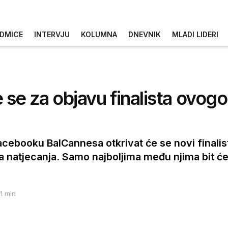
DMICE
INTERVJU
KOLUMNA
DNEVNIK
MLADI LIDERI
te se za objavu finalista ovog
acebooku BalCannesa otkrivat će se novi finali
a natjecanja. Samo najboljima među njima bit će
 1 min