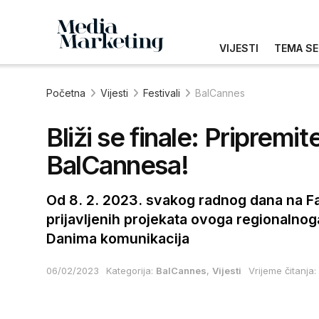
VIJESTI
TEMA SE
Početna
Vijesti
Festivali
BalCannes
Bliži se finale: Pripremi
BalCannesa!
Od 8. 2. 2023. svakog radnog dana na F
prijavljenih projekata ovoga regionalnog
Danima komunikacija
06/02/2023
Kategorija:
BalCannes
,
Vijesti
Vrijeme čitanja: