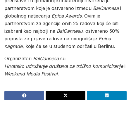
predstave i u globalnoj konkurenciji otvorena je
partnerstvom koje je ostvareno između
BalCannesa
i
globalnog natjecanja
Epica Awards
. Ovim je
partnerstvom za agencije onih 25 radova koji će biti
izabrani kao najbolji na
BalCannesu
, ostvareno 50%
popusta za prijave radova na ovogodišnje
Epica
nagrade
, koje će se u studenom održati u Berlinu.
Organizatori
BalCannesa
su
Hrvatsko udruženje društava za tržišno komuniciranje
i
Weekend Media Festival
.