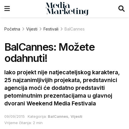
Početna
Vijesti
Festivali
BalCannes
BalCannes: Možete
odahnuti!
Iako projekt nije natjecateljskog karaktera,
25 najzanimljivijih projekata, predstavnici
agencija moći će dodatno predstaviti
petominutnim prezentacijama u glavnoj
dvorani Weekend Media Festivala
09/09/2015
Kategorija:
BalCannes
,
Vijesti
Vrijeme čitanja: 2 min