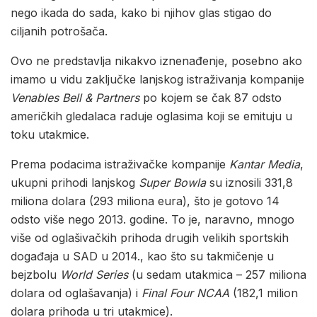
nego ikada do sada, kako bi njihov glas stigao do
ciljanih potrošača.
Ovo ne predstavlja nikakvo iznenađenje, posebno ako
imamo u vidu zaključke lanjskog istraživanja kompanije
Venables Bell & Partners
po kojem se čak 87 odsto
američkih gledalaca raduje oglasima koji se emituju u
toku utakmice.
Prema podacima istraživačke kompanije
Kantar Media
,
ukupni prihodi lanjskog
Super Bowla
su iznosili 331,8
miliona dolara (293 miliona eura), što je gotovo 14
odsto više nego 2013. godine. To je, naravno, mnogo
više od oglašivačkih prihoda drugih velikih sportskih
događaja u SAD u 2014., kao što su takmičenje u
bejzbolu
World Series
(u sedam utakmica – 257 miliona
dolara od oglašavanja) i
Final Four NCAA
(182,1 milion
dolara prihoda u tri utakmice).