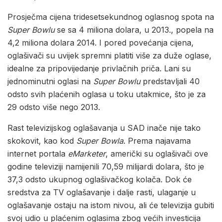
Prosječma cijena tridesetsekundnog oglasnog spota na
Super Bowlu
se sa 4 miliona dolara, u 2013., popela na
4,2 miliona dolara 2014. I pored povećanja cijena,
oglašivači su uvijek spremni platiti više za duže oglase,
idealne za pripovijedanje privlačnih priča. Lani su
jednominutni oglasi na
Super Bowlu
predstavljali 40
odsto svih plaćenih oglasa u toku utakmice, što je za
29 odsto više nego 2013.
Rast televizijskog oglašavanja u SAD inače nije tako
skokovit, kao kod
Super Bowla
. Prema najavama
internet portala
eMarketer
, američki su oglašivači ove
godine televiziji namijenili 70,59 milijardi dolara, što je
37,3 odsto ukupnog oglašivačkog kolača. Dok će
sredstva za TV oglašavanje i dalje rasti, ulaganje u
oglašavanje ostaju na istom nivou, ali će televizija gubiti
svoj udio u plaćenim oglasima zbog većih investicija