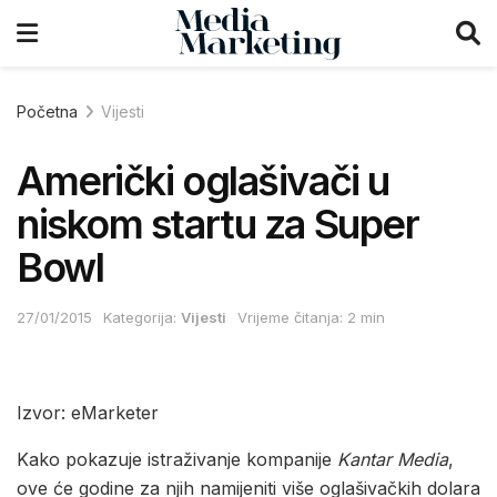
Početna
Vijesti
Američki oglašivači u
niskom startu za Super
Bowl
27/01/2015
Kategorija:
Vijesti
Vrijeme čitanja: 2 min
Izvor: eMarketer
Kako pokazuje istraživanje kompanije
Kantar Media
,
ove će godine za njih namijeniti više oglašivačkih dolara