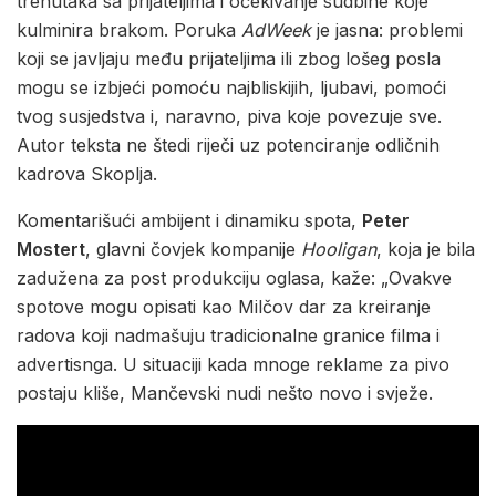
trenutaka sa prijateljima i očekivanje sudbine koje
kulminira brakom. Poruka
AdWeek
je jasna: problemi
koji se javljaju među prijateljima ili zbog lošeg posla
mogu se izbjeći pomoću najbliskijih, ljubavi, pomoći
tvog susjedstva i, naravno, piva koje povezuje sve.
Autor teksta ne štedi riječi uz potenciranje odličnih
kadrova Skoplja.
Komentarišući ambijent i dinamiku spota,
Peter
Mostert
, glavni čovjek kompanije
Hooligan
, koja je bila
zadužena za post produkciju oglasa, kaže: „Ovakve
spotove mogu opisati kao Milčov dar za kreiranje
radova koji nadmašuju tradicionalne granice filma i
advertisnga. U situaciji kada mnoge reklame za pivo
postaju kliše, Mančevski nudi nešto novo i svježe.