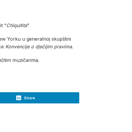
it “
Chiquitita
”
New Yorku u generalnoj skupštini
ice
Konvencije o dječijim pravima
.
ičitim muzičarima.
Share