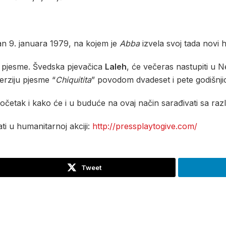
n 9. januara 1979, na kojem je
Abba
izvela svoj tada novi h
e pjesme. Švedska pjevačica
Laleh
, će večeras nastupiti u 
verziju pjesme “
Chiquitita
” povodom dvadeset i pete godišnj
očetak i kako će i u buduće na ovaj način sarađivati sa razl
i u humanitarnoj akciji:
http://pressplaytogive.com/
Tweet