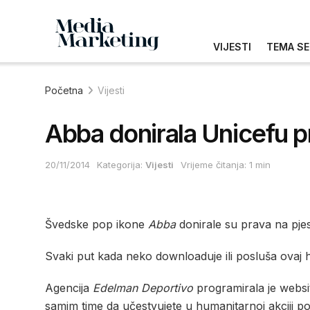
VIJESTI
TEMA SE
Početna
Vijesti
Abba donirala Unicefu pr
20/11/2014
Kategorija:
Vijesti
Vrijeme čitanja: 1 min
Švedske pop ikone
Abba
donirale su prava na pje
Svaki put kada neko downloaduje ili posluša ovaj hi
Agencija
Edelman Deportivo
programirala je websi
samim time da učestvujete u humanitarnoj akciji p