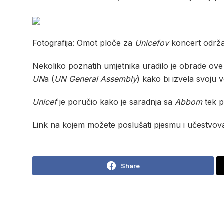
Fotografija: Omot ploče za
Unicefov
koncert održa
Nekoliko poznatih umjetnika uradilo je obrade ov
UN
a (
UN General Assembly
) kako bi izvela svoju 
Unicef
je poručio kako je saradnja sa
Abbom
tek p
Link na kojem možete poslušati pjesmu i učestvovat
Share