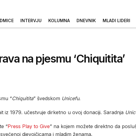
DMICE
INTERVJU
KOLUMNA
DNEVNIK
MLADI LIDERI
ava na pjesmu ‘Chiquitita’
smu “
Chiquitita
” švedskom
Unicefu
.
t iz 1979. učestvuje dirketno u ovoj donaciji. Saradnja
Unic
te “
Press Play to Give
” na kojem možete direktno da posl
osvećenoj djevojčicama i mladim ženama.