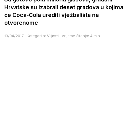
Hrvatske su izabrali deset gradova u kojima
će Coca-Cola urediti vježbališta na
otvorenome
19/04/2017
Kategorija:
Vijesti
Vrijeme čitanja: 4 min