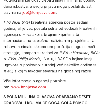
Potencijalni kandidati trebaju imati minimalno godinu
dana iskustva, a svoju prijavu mogu poslati do 23.
travnja na
job@itonijesve.com
.
I TO NIJE SVE!
kreativna agencija postoji sedam
godina, ali je već postala jedna od vodećih kreativnih
agencija u Hrvatskoj s brojnim klijentima te
internacionalno uspješno realiziranim projektima. U
njihovom nimalo skromnom portfoliju mogu se naći
strategije, kampanje i radovi za
IKEA-u Hrvatska
,
BIPA-
u
,
EVN
,
Philip Morris
, INA-u, i BASF s kojima imaju
ugovore o poslovnoj suradnji već nekoliko godina te
KWS
, s kojim također stvaraju na globalnoj razini.
Više informacija o agenciji potražite
na:
www.itonijesve.com
.
S POLA MILIJUNA GLASOVA ODABRANO DESET
GRADOVA U KOJIMA ĆE COCA-COLA POMOĆI