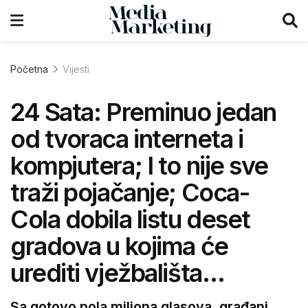
Početna
Vijesti
24 Sata: Preminuo jedan
od tvoraca interneta i
kompjutera; I to nije sve
traži pojačanje; Coca-
Cola dobila listu deset
gradova u kojima će
urediti vježbališta…
Sa gotovo pola miliona glasova, građani