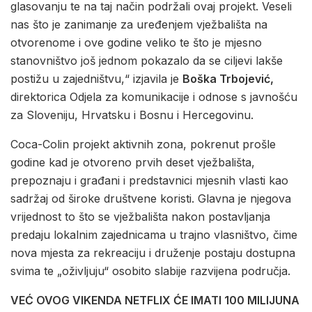
glasovanju te na taj način podržali ovaj projekt. Veseli
nas što je zanimanje za uređenjem vježbališta na
otvorenome i ove godine veliko te što je mjesno
stanovništvo još jednom pokazalo da se ciljevi lakše
postižu u zajedništvu,“ izjavila je
Boška Trbojević,
direktorica Odjela za komunikacije i odnose s javnošću
za Sloveniju, Hrvatsku i Bosnu i Hercegovinu.
Coca-Colin projekt aktivnih zona, pokrenut prošle
godine kad je otvoreno prvih deset vježbališta,
prepoznaju i građani i predstavnici mjesnih vlasti kao
sadržaj od široke društvene koristi. Glavna je njegova
vrijednost to što se vježbališta nakon postavljanja
predaju lokalnim zajednicama u trajno vlasništvo, čime
nova mjesta za rekreaciju i druženje postaju dostupna
svima te „oživljuju“ osobito slabije razvijena područja.
VEĆ OVOG VIKENDA NETFLIX ĆE IMATI 100 MILIJUNA