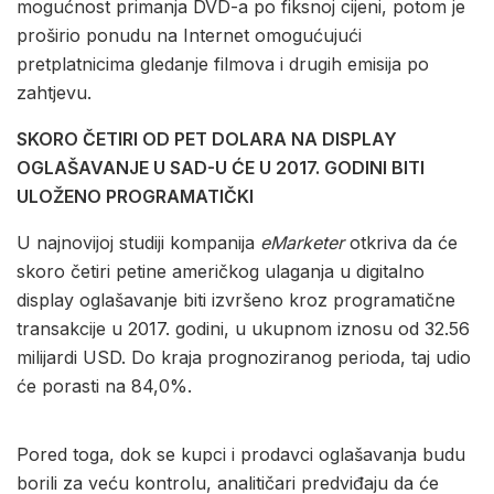
mogućnost primanja DVD-a po fiksnoj cijeni, potom je
proširio ponudu na Internet omogućujući
pretplatnicima gledanje filmova i drugih emisija po
zahtjevu.
SKORO ČETIRI OD PET DOLARA NA DISPLAY
OGLAŠAVANJE U SAD-U ĆE U 2017. GODINI BITI
ULOŽENO PROGRAMATIČKI
U najnovijoj studiji kompanija
eMarketer
otkriva da će
skoro četiri petine američkog ulaganja u digitalno
display oglašavanje biti izvršeno kroz programatične
transakcije u 2017. godini, u ukupnom iznosu od 32.56
milijardi USD. Do kraja prognoziranog perioda, taj udio
će porasti na 84,0%.
Pored toga, dok se kupci i prodavci oglašavanja budu
borili za veću kontrolu, analitičari predviđaju da će