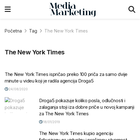
Početna
Tag
The New York Times
The New York Times
The New York Times ispričao preko 100 priča za samo dvije
minute u videu koji je radila agencija Droga5
24/08/2020
Droga5 pokazuje koliko posla, odlučnosti i
zalaganja stoji iza dobre priče u novoj kampanji
za The New York Times
18/01/2019
The New York Times kupio agenciju
fokusiranu na virtuelnu i proširenu stvarnost