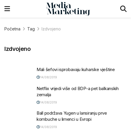
Početna
Tag
Izdvojeno
Izdvojeno
Mali šefovi isprobavaju kuharske vještine
14/08/2019
Netflix vrijedi više od BDP-a pet balkanskih
zemalja
14/08/2019
Ball podržava Yugen u lansiranju prve
kombuche u limenci u Evropi
14/08/2019