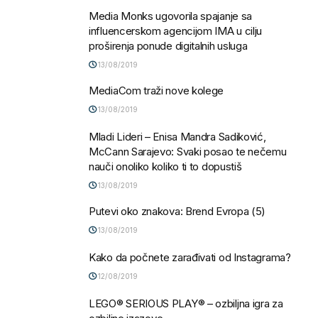
Media Monks ugovorila spajanje sa
influencerskom agencijom IMA u cilju
proširenja ponude digitalnih usluga
13/08/2019
MediaCom traži nove kolege
13/08/2019
Mladi Lideri – Enisa Mandra Sadiković,
McCann Sarajevo: Svaki posao te nečemu
nauči onoliko koliko ti to dopustiš
13/08/2019
Putevi oko znakova: Brend Evropa (5)
13/08/2019
Kako da počnete zarađivati od Instagrama?
12/08/2019
LEGO® SERIOUS PLAY® – ozbiljna igra za