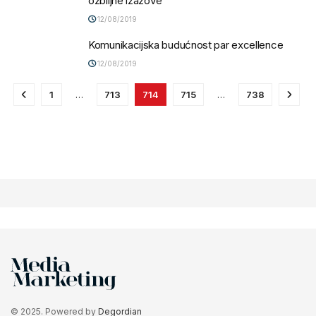
ozbiljne izazove
12/08/2019
Komunikacijska budućnost par excellence
12/08/2019
1
…
713
714
715
…
738
© 2025. Powered by
Degordian