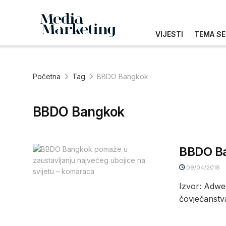
VIJESTI
TEMA SE
Početna
Tag
BBDO Bangkok
BBDO Bangkok
BBDO Ba
09/04/2018
Izvor: Adwee
čovječanstva