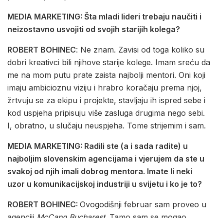
MEDIA MARKETING: Šta mladi lideri trebaju naučiti i
neizostavno usvojiti od svojih starijih kolega?
ROBERT BOHINEC
: Ne znam. Zavisi od toga koliko su
dobri kreativci bili njihove starije kolege. Imam sreću da
me na mom putu prate zaista najbolji mentori. Oni koji
imaju ambicioznu viziju i hrabro koračaju prema njoj,
žrtvuju se za ekipu i projekte, stavljaju ih ispred sebe i
kod uspjeha pripisuju više zasluga drugima nego sebi.
I, obratno, u slučaju neuspjeha. Tome strijemim i sam.
MEDIA MARKETING: Radili ste (a i sada radite) u
najboljim slovenskim agencijama i vjerujem da ste u
svakoj od njih imali dobrog mentora. Imate li neki
uzor u komunikacijskoj industriji u svijetu i ko je to?
ROBERT BOHINEC:
Ovogodišnji februar sam proveo u
agenciji
McCann Bucharest
. Tamo sam se mogao