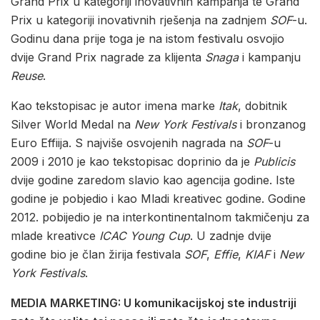
Grand Prix u kategoriji inovativnih kampanja te Grand
Prix u kategoriji inovativnih rješenja na zadnjem
SOF
-u.
Godinu dana prije toga je na istom festivalu osvojio
dvije Grand Prix nagrade za klijenta
Snaga
i kampanju
Reuse
.
Kao tekstopisac je autor imena marke
Itak
, dobitnik
Silver World Medal na
New York Festivals
i bronzanog
Euro Effiija. S najviše osvojenih nagrada na
SOF
-u
2009 i 2010 je kao tekstopisac doprinio da je
Publicis
dvije godine zaredom slavio kao agencija godine. Iste
godine je pobjedio i kao Mladi kreativec godine. Godine
2012. pobijedio je na interkontinentalnom takmičenju za
mlade kreativce
ICAC Young Cup
. U zadnje dvije
godine bio je član žirija festivala
SOF
,
Effie
,
KIAF
i
New
York Festivals
.
MEDIA MARKETING: U komunikacijskoj ste industriji