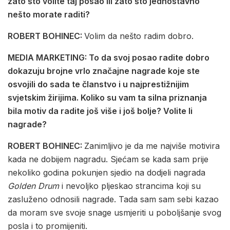
zato što volite taj posao ili zato što jednostavno
nešto morate raditi?
ROBERT BOHINEC:
Volim da nešto radim dobro.
MEDIA MARKETING: To da svoj posao radite dobro
dokazuju brojne vrlo značajne nagrade koje ste
osvojili do sada te članstvo i u najprestižnijim
svjetskim žirijima. Koliko su vam ta silna priznanja
bila motiv da radite još više i još bolje? Volite li
nagrade?
ROBERT BOHINEC:
Zanimljivo je da me najviše motivira
kada ne dobijem nagradu. Sjećam se kada sam prije
nekoliko godina pokunjen sjedio na dodjeli nagrada
Golden Drum
i nevoljko pljeskao strancima koji su
zasluženo odnosili nagrade. Tada sam sam sebi kazao
da moram sve svoje snage usmjeriti u poboljšanje svog
posla i to promijeniti.