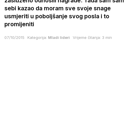
zasluženo odnosili nagrade. Tada sam sam
sebi kazao da moram sve svoje snage
usmjeriti u poboljšanje svog posla i to
promijeniti
07/10/2015
Kategorija:
Mladi lideri
Vrijeme čitanja: 3 min