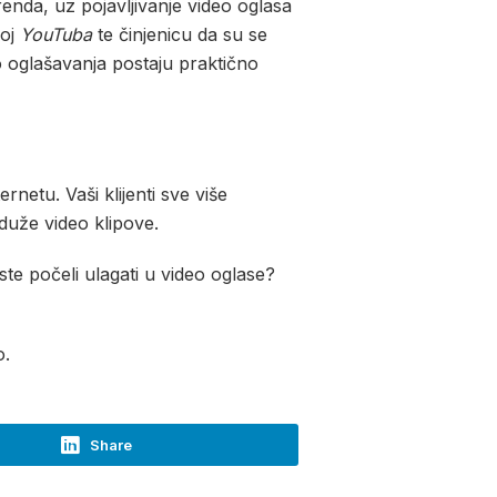
enda, uz pojavljivanje video oglasa
voj
YouTuba
te činjenicu da su se
eo oglašavanja postaju praktično
rnetu. Vaši klijenti sve više
duže video klipove.
te počeli ulagati u video oglase?
o.
Share