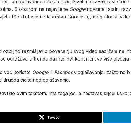
irati, pa opravdano možemo očekivati nastavak rasta tog tr
stima. S obzirom na najavljene
Google
novitete i stalni raz
 svijetu (YouTube je u vlasništvu Google-a), mogudnosti vid
ti ozbiljno razmišljati o povećanju svog video sadržaja na inte
e odražava u trendu da internet korisnici sve više gledaju 
o već koristite
Google
ili
Facebook
oglašavanje, zašto ne bis
g drugog digitalnog oglašavanja.
vršio ovim tekstom. Ima toga još, a nastavak slijedi uskor
Tweet