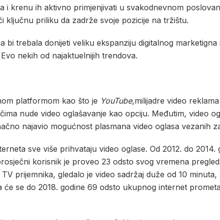
a i krenu ih aktivno primjenjivati u svakodnevnom poslovan
 ključnu priliku da zadrže svoje pozicije na tržištu.
bi trebala donijeti veliku ekspanziju digitalnog marketigna 
 Evo nekih od najaktuelnijih trendova.
venom platformom kao što je
YouTube
,milijadre video reklam
ačima nude video oglašavanje kao opciju. Međutim, video ogl
čno najavio mogućnost plasmana video oglasa vezanih za k
nterneta sve više prihvataju video oglase. Od 2012. do 2014.
 prosječni korisnik je proveo 23 odsto svog vremena pregled
TV prijemnika, gledalo je video sadržaj duže od 10 minuta, 
da će se do 2018. godine 69 odsto ukupnog internet prometa