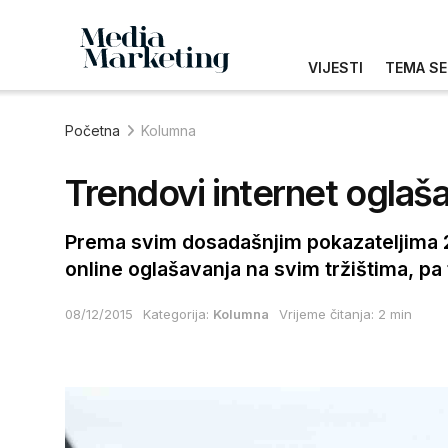
VIJESTI
TEMA SE
Početna
Kolumna
Trendovi internet oglaš
Prema svim dosadašnjim pokazateljima 201
online oglašavanja na svim tržištima, pa
08/12/2015
Kategorija:
Kolumna
Vrijeme čitanja: 2 min