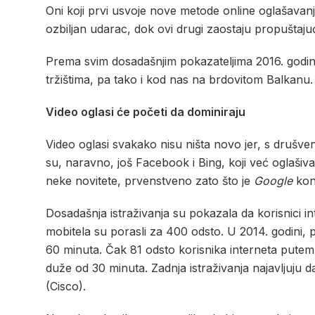
Oni koji prvi usvoje nove metode online oglašavanj
ozbiljan udarac, dok ovi drugi zaostaju propuštajući
Prema svim dosadašnjim pokazateljima 2016. godina 
tržištima, pa tako i kod nas na brdovitom Balkanu.
Video oglasi će početi da dominiraju
Video oglasi svakako nisu ništa novo jer, s druš
su, naravno, još Facebook i Bing, koji već oglašiv
neke novitete, prvenstveno zato što je
Google
kona
Dosadašnja istraživanja su pokazala da korisnici i
mobitela su porasli za 400 odsto. U 2014. godini,
60 minuta. Čak 81 odsto korisnika interneta putem 
duže od 30 minuta. Zadnja istraživanja najavljuju 
(Cisco).