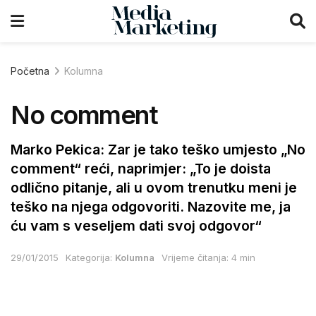
Početna
Kolumna
No comment
Marko Pekica: Zar je tako teško umjesto „No
comment“ reći, naprimjer: „To je doista
odlično pitanje, ali u ovom trenutku meni je
teško na njega odgovoriti. Nazovite me, ja
ću vam s veseljem dati svoj odgovor“
29/01/2015
Kategorija:
Kolumna
Vrijeme čitanja: 4 min