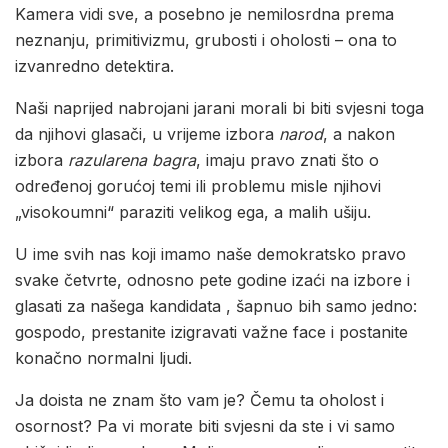
Kamera vidi sve, a posebno je nemilosrdna prema
neznanju, primitivizmu, grubosti i oholosti – ona to
izvanredno detektira.
Naši naprijed nabrojani jarani morali bi biti svjesni toga
da njihovi glasači, u vrijeme izbora
narod
, a nakon
izbora
razularena bagra
, imaju pravo znati što o
određenoj gorućoj temi ili problemu misle njihovi
„visokoumni“ paraziti velikog ega, a malih ušiju.
U ime svih nas koji imamo naše demokratsko pravo
svake četvrte, odnosno pete godine izaći na izbore i
glasati za našega kandidata , šapnuo bih samo jedno:
gospodo, prestanite izigravati važne face i postanite
konačno normalni ljudi.
Ja doista ne znam što vam je? Čemu ta oholost i
osornost? Pa vi morate biti svjesni da ste i vi samo