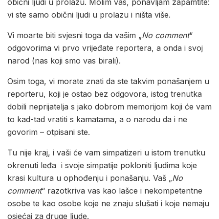
obični ljudi u prolazu. Molim vas, ponavljam zapamtite:
vi ste samo obični ljudi u prolazu i ništa više.
Vi moarte biti svjesni toga da vašim „
No comment
“
odgovorima vi prvo vrijeđate reportera, a onda i svoj
narod (nas koji smo vas birali).
Osim toga, vi morate znati da ste takvim ponašanjem u
reporteru, koji je ostao bez odgovora, istog trenutka
dobili neprijatelja s jako dobrom memorijom koji će vam
to kad-tad vratiti s kamatama, a o narodu da i ne
govorim – otpisani ste.
Tu nije kraj, i vaši će vam simpatizeri u istom trenutku
okrenuti leđa i svoje simpatije pokloniti ljudima koje
krasi kultura u ophođenju i ponašanju. Vaš „
No
comment
“ razotkriva vas kao lašce i nekompetentne
osobe te kao osobe koje ne znaju slušati i koje nemaju
osjećaj za druge ljude.