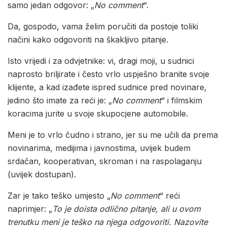
samo jedan odgovor: „
No comment
“.
Da, gospodo, vama želim poručiti da postoje toliki
načini kako odgovoriti na škakljivo pitanje.
Isto vrijedi i za odvjetnike: vi, dragi moji, u sudnici
naprosto briljirate i često vrlo uspješno branite svoje
klijente, a kad izađete ispred sudnice pred novinare,
jedino što imate za reći je: „
No comment
“ i filmskim
koracima jurite u svoje skupocjene automobile.
Meni je to vrlo čudno i strano, jer su me učili da prema
novinarima, medijima i javnostima, uvijek budem
srdačan, kooperativan, skroman i na raspolaganju
(uvijek dostupan).
Zar je tako teško umjesto „
No comment
“ reći
naprimjer: „
To je doista odlično pitanje, ali u ovom
trenutku meni je teško na njega odgovoriti. Nazovite