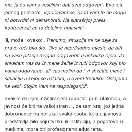
me, ja ću vam s veseljem dati svoj odgovor
“. Evo još
jednog primjera: „
Ispričavam se, sada vam to ne mogu
ni potvrditi ni demantirati. Na sutrašnjoj press
konferenciji ću to detaljno objasniti
“.
Ili, može i ovako: „
Trenutno, situacija mi ne daje za
pravo reći bilo što. Ovo je neprikladno mjesto da bih
na vaše pitanje mogao odgovoriti u nekoliko riječi. Ja
shvaćam vas da iz mene želite izvući odgovor koji bio
vama odgovarao, ali vas molim da i vi shvatite mene i
situaciju u kojoj se nalazim, u ovom trenutku. Ostajemo
na vezi. Stojim vam na raspolaganju
“.
Svakim daljnjim inzistiranjem reporter gubi utakmicu, a
javnost će biti na vašoj strani. I, za sam kraj, još jedna
dobronamjerna poruka: svaka osoba koja u javnosti
predstavlja bilo koju tvrtku ili instituciju, a pogotovo u
medijima, mora biti profesionano educirana.