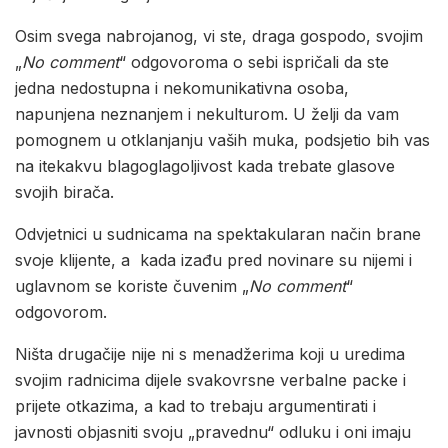
Osim svega nabrojanog, vi ste, draga gospodo, svojim
„
No comment
“ odgovoroma o sebi ispričali da ste
jedna nedostupna i nekomunikativna osoba,
napunjena neznanjem i nekulturom. U želji da vam
pomognem u otklanjanju vaših muka, podsjetio bih vas
na itekakvu blagoglagoljivost kada trebate glasove
svojih birača.
Odvjetnici u sudnicama na spektakularan način brane
svoje klijente, a kada izađu pred novinare su nijemi i
uglavnom se koriste čuvenim „
No comment
“
odgovorom.
Ništa drugačije nije ni s menadžerima koji u uredima
svojim radnicima dijele svakovrsne verbalne packe i
prijete otkazima, a kad to trebaju argumentirati i
javnosti objasniti svoju „pravednu“ odluku i oni imaju