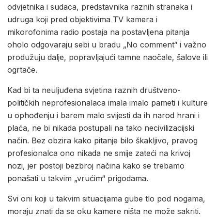
odvjetnika i sudaca, predstavnika raznih stranaka i
udruga koji pred objektivima TV kamera i
mikorofonima radio postaja na postavljena pitanja
oholo odgovaraju sebi u bradu „No comment“ i važno
produžuju dalje, popravljajući tamne naočale, šalove ili
ogrtače.
Kad bi ta neuljuđena svjetina raznih društveno-
političkih neprofesionalaca imala imalo pameti i kulture
u ophođenju i barem malo svijesti da ih narod hrani i
plaća, ne bi nikada postupali na tako necivilizacijski
način. Bez obzira kako pitanje bilo škakljivo, pravog
profesionalca ono nikada ne smije zateći na krivoj
nozi, jer postoji bezbroj načina kako se trebamo
ponašati u takvim „vrućim“ prigodama.
Svi oni koji u takvim situacijama gube tlo pod nogama,
moraju znati da se oku kamere ništa ne može sakriti.