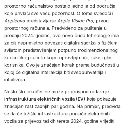
prostorno računalstvo postalo jedno je od područja
koje privlači sve veću pozornost. O tome svjedoči i
Appleovo
predstavljanje
Apple Vision Pro
, prvog
prostornog računala. Predviđeno za puštanje u
prodaju 2024. godine, ovo novo čudo tehnologije ima
za cilj neprimjetno povezati digitalni sadržaj s fizičkim
svijetom predstavljanjem potpuno trodimenzionalnog
korisničkog sučelja kojim upravljaju oči, ruke i glas
korisnika. Ovo je značajan korak prema budućnosti u
kojoj će digitalna interakcija biti sveobuhvatnija i
intuitivnija.
Nešto što također ne može proći ispod radara je
infrastruktura električnih vozila (EV)
koja pokazuje
značajan rast zadnjih par godina. Na primjer, predviđa
se da će tržište infrastrukture punjača električnih
vozila za prijevoz teških tereta 2024. godine vrijediti