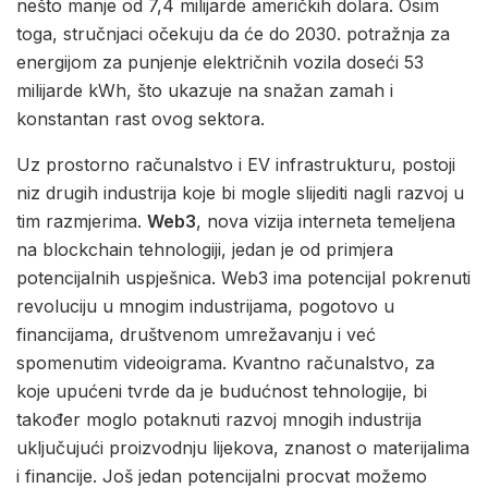
nešto manje od 7,4 milijarde američkih dolara. Osim
toga, stručnjaci očekuju da će do 2030. potražnja za
energijom za punjenje električnih vozila doseći 53
milijarde kWh, što ukazuje na snažan zamah i
konstantan rast ovog sektora.
Uz prostorno računalstvo i EV infrastrukturu, postoji
niz drugih industrija koje bi mogle slijediti nagli razvoj u
tim razmjerima.
Web3
, nova vizija interneta temeljena
na blockchain tehnologiji, jedan je od primjera
potencijalnih uspješnica. Web3 ima potencijal pokrenuti
revoluciju u mnogim industrijama, pogotovo u
financijama, društvenom umrežavanju i već
spomenutim videoigrama. Kvantno računalstvo, za
koje upućeni tvrde da je budućnost tehnologije, bi
također moglo potaknuti razvoj mnogih industrija
uključujući proizvodnju lijekova, znanost o materijalima
i financije. Još jedan potencijalni procvat možemo