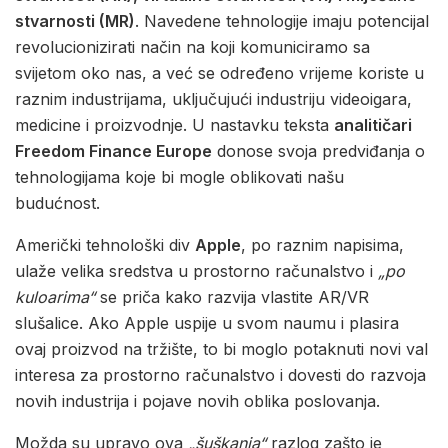
stvarnosti (MR)
. Navedene tehnologije imaju potencijal
revolucionizirati način na koji komuniciramo sa
svijetom oko nas, a već se određeno vrijeme koriste u
raznim industrijama, uključujući industriju videoigara,
medicine i proizvodnje. U nastavku teksta
analitičari
Freedom Finance Europe
donose svoja predviđanja o
tehnologijama koje bi mogle oblikovati našu
budućnost.
Američki tehnološki div
Apple
, po raznim napisima,
ulaže velika sredstva u prostorno računalstvo i
„po
kuloarima“
se priča kako razvija vlastite AR/VR
slušalice. Ako Apple uspije u svom naumu i plasira
ovaj proizvod na tržište, to bi moglo potaknuti novi val
interesa za prostorno računalstvo i dovesti do razvoja
novih industrija i pojave novih oblika poslovanja.
Možda su upravo ova
„šuškanja“
razlog zašto je