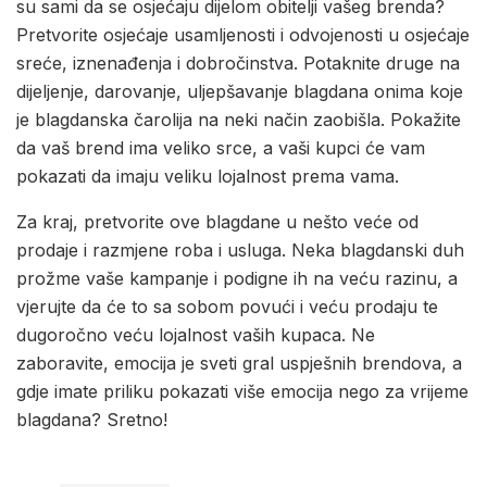
su sami da se osjećaju dijelom obitelji vašeg brenda?
Pretvorite osjećaje usamljenosti i odvojenosti u osjećaje
sreće, iznenađenja i dobročinstva. Potaknite druge na
dijeljenje, darovanje, uljepšavanje blagdana onima koje
je blagdanska čarolija na neki način zaobišla. Pokažite
da vaš brend ima veliko srce, a vaši kupci će vam
pokazati da imaju veliku lojalnost prema vama.
Za kraj, pretvorite ove blagdane u nešto veće od
prodaje i razmjene roba i usluga. Neka blagdanski duh
prožme vaše kampanje i podigne ih na veću razinu, a
vjerujte da će to sa sobom povući i veću prodaju te
dugoročno veću lojalnost vaših kupaca. Ne
zaboravite, emocija je sveti gral uspješnih brendova, a
gdje imate priliku pokazati više emocija nego za vrijeme
blagdana? Sretno!