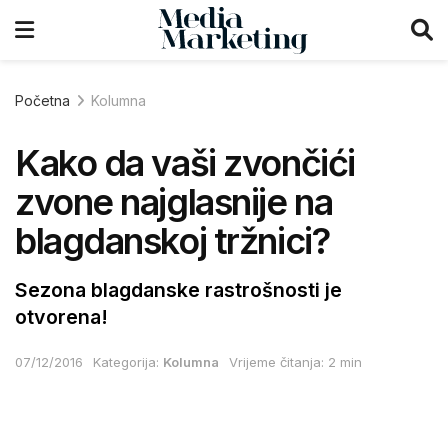
Početna
Kolumna
Kako da vaši zvončići
zvone najglasnije na
blagdanskoj tržnici?
Sezona blagdanske rastrošnosti je
otvorena!
07/12/2016
Kategorija:
Kolumna
Vrijeme čitanja: 2 min