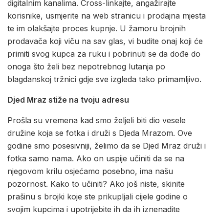
digitalnim kanalima. Cross-linkajte, angažirajte
korisnike, usmjerite na web stranicu i prodajna mjesta
te im olakšajte proces kupnje. U žamoru brojnih
prodavača koji viču na sav glas, vi budite onaj koji će
primiti svog kupca za ruku i pobrinuti se da dođe do
onoga što želi bez nepotrebnog lutanja po
blagdanskoj tržnici gdje sve izgleda tako primamljivo.
Djed Mraz stiže na tvoju adresu
Prošla su vremena kad smo željeli biti dio vesele
družine koja se fotka i druži s Djeda Mrazom. Ove
godine smo posesivniji, želimo da se Djed Mraz druži i
fotka samo nama. Ako on uspije učiniti da se na
njegovom krilu osjećamo posebno, ima našu
pozornost. Kako to učiniti? Ako još niste, skinite
prašinu s brojki koje ste prikupljali cijele godine o
svojim kupcima i upotrijebite ih da ih iznenadite