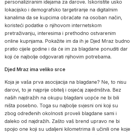
personaliziranim idejama za darove. Iskoristite usko
lokacijsko i demografsko targetiranje na digitalnim
kanalima da se kupcima obraćate na osoban način,
koristeći podatke o njihovom internetskom
pretraživanju, interesima i prethodno ostvarenim
online kupnjama. Pokažite im da ih je Djed Mraz budno
pratio cijele godine i da će im za blagdane ponuditi dar
koji će najbolje odgovarati njihovim potrebama.
Djed Mraz ima veliko srce
Koja je vaša prva asocijacija na blagdane? Ne, to nisu
darovi, to je najprije obitelj i osjećaj zajedništva. Bez
naših najdražih na okupu blagdani uopće ne bi bili
ništa posebno. Toga su najbolje svjesni oni koji su
zbog određenih okolnosti proveli blagdane sami i
daleko od najdražih. Zašto vaš brend upravo ne bi
spojio one koji su udaljeni kilometrima ili učinili one koje