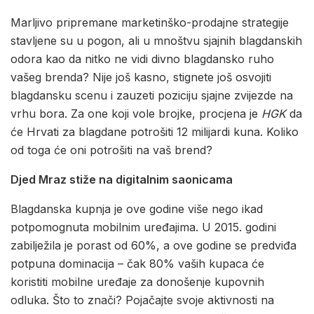
Marljivo pripremane marketinško-prodajne strategije
stavljene su u pogon, ali u mnoštvu sjajnih blagdanskih
odora kao da nitko ne vidi divno blagdansko ruho
vašeg brenda? Nije još kasno, stignete još osvojiti
blagdansku scenu i zauzeti poziciju sjajne zvijezde na
vrhu bora. Za one koji vole brojke, procjena je
HGK
da
će Hrvati za blagdane potrošiti 12 milijardi kuna. Koliko
od toga će oni potrošiti na vaš brend?
Djed Mraz stiže na digitalnim saonicama
Blagdanska kupnja je ove godine više nego ikad
potpomognuta mobilnim uređajima. U 2015. godini
zabilježila je porast od 60%, a ove godine se predviđa
potpuna dominacija – čak 80% vaših kupaca će
koristiti mobilne uređaje za donošenje kupovnih
odluka. Što to znači? Pojačajte svoje aktivnosti na