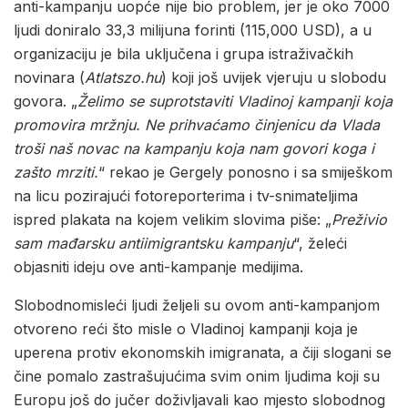
anti-kampanju uopće nije bio problem, jer je oko 7000
ljudi doniralo 33,3 milijuna forinti (115,000 USD), a u
organizaciju je bila uključena i grupa istraživačkih
novinara (
Atlatszo.hu
) koji još uvijek vjeruju u slobodu
govora. „
Želimo se suprotstaviti Vladinoj kampanji koja
promovira mržnju. Ne prihvaćamo činjenicu da Vlada
troši naš novac na kampanju koja nam govori koga i
zašto mrziti.
“ rekao je Gergely ponosno i sa smiješkom
na licu pozirajući fotoreporterima i tv-snimateljima
ispred plakata na kojem velikim slovima piše: „
Preživio
sam mađarsku antiimigrantsku kampanju
“, želeći
objasniti ideju ove anti-kampanje medijima.
Slobodnomisleći ljudi željeli su ovom anti-kampanjom
otvoreno reći što misle o Vladinoj kampanji koja je
uperena protiv ekonomskih imigranata, a čiji slogani se
čine pomalo zastrašujućima svim onim ljudima koji su
Europu još do jučer doživljavali kao mjesto slobodnog