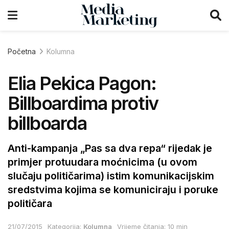
Početna
Kolumna
Elia Pekica Pagon:
Billboardima protiv
billboarda
Anti-kampanja „Pas sa dva repa“ rijedak je
primjer protuudara moćnicima (u ovom
slučaju političarima) istim komunikacijskim
sredstvima kojima se komuniciraju i poruke
političara
21/07/2015
Kategorija:
Kolumna
Vrijeme čitanja: 10 min