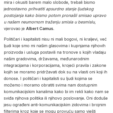
mira i okusiti barem malo slobode, trebali bismo
jednostavno
prihvatiti
apsurdno stanje ljudskog
postojanja kako bismo potom pronašli smisao upravo
u našem neumornom traženju smisla u besmislu
,
vjerovao je
Albert Camus
.
Političari i kapitalisti nisu ni mali bogovi, ni kraljevi, već
ljudi koje smo mi našim glasovima i kupnjama njihovih
proizvoda i usluga postavili na tronove s kojih vladaju
našim gradovima, državama, međunarodnim
integracijama i korporacijama, krojeći pravila i zakone
kojih se moramo pridržavati dok su na vlasti oni koji ih
donose. I političari i kapitalisti su ljudi kojima se
možemo i moramo obratiti svima nam dostupnim
komunikacijskim kanalima kako bi im rekli kako nam se
sviđa njihova politika ili njihovo poslovanje. Oni doduše
jesu ograđeni anti-komunikacijskim zidovima i brojnim
filterima kroz koje se mogu provuću samo vješti