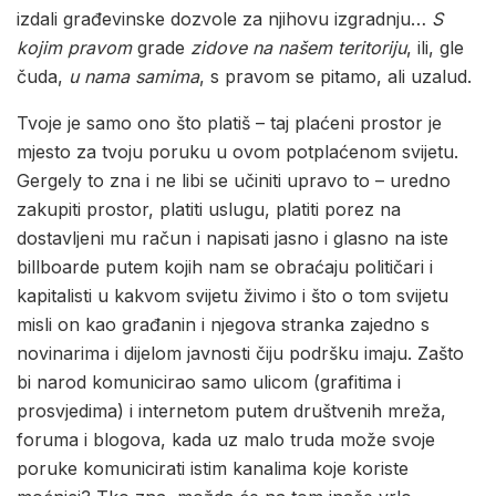
izdali građevinske dozvole za njihovu izgradnju…
S
kojim pravom
grade
zidove
na
našem teritoriju
, ili, gle
čuda,
u nama samima
, s pravom se pitamo, ali uzalud.
Tvoje je samo ono što platiš – taj plaćeni prostor je
mjesto za tvoju poruku u ovom potplaćenom svijetu.
Gergely to zna i ne libi se učiniti upravo to – uredno
zakupiti prostor, platiti uslugu, platiti porez na
dostavljeni mu račun i napisati jasno i glasno na iste
billboarde putem kojih nam se obraćaju političari i
kapitalisti u kakvom svijetu živimo i što o tom svijetu
misli on kao građanin i njegova stranka zajedno s
novinarima i dijelom javnosti čiju podršku imaju. Zašto
bi narod komunicirao samo ulicom (grafitima i
prosvjedima) i internetom putem društvenih mreža,
foruma i blogova, kada uz malo truda može svoje
poruke komunicirati istim kanalima koje koriste