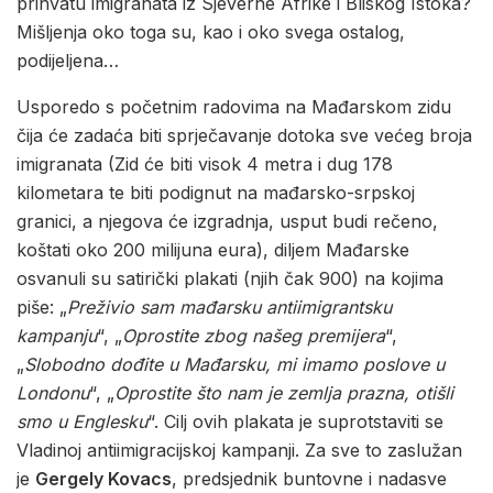
prihvatu imigranata iz Sjeverne Afrike i Bliskog Istoka?
Mišljenja oko toga su, kao i oko svega ostalog,
podijeljena…
Usporedo s početnim radovima na Mađarskom zidu
čija će zadaća biti sprječavanje dotoka sve većeg broja
imigranata (Zid će biti visok 4 metra i dug 178
kilometara te biti podignut na mađarsko-srpskoj
granici, a njegova će izgradnja, usput budi rečeno,
koštati oko 200 milijuna eura), diljem Mađarske
osvanuli su satirički plakati (njih čak 900) na kojima
piše: „
Preživio sam mađarsku
antiimigrantsku
kampanju
“, „
Oprostite zbog našeg premijera
“,
„
Slobodno dođite u Mađarsku, mi
imamo poslove u
Londonu
“, „
Oprostite što nam je zemlja prazna,
otišli
smo u Englesku
“. Cilj ovih plakata je suprotstaviti se
Vladinoj antiimigracijskoj kampanji. Za sve to zaslužan
je
Gergely Kovacs
, predsjednik buntovne i nadasve