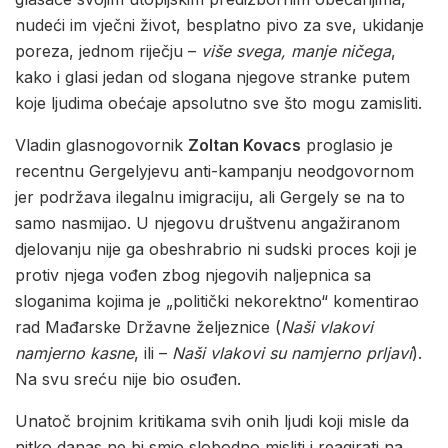
nudeći im vječni život, besplatno pivo za sve, ukidanje
poreza, jednom riječju –
više
svega, manje ničega
,
kako i glasi jedan od slogana njegove stranke putem
koje ljudima obećaje apsolutno sve što mogu zamisliti.
Vladin glasnogovornik
Zoltan Kovacs
proglasio je
recentnu Gergelyjevu anti-kampanju neodgovornom
jer podržava ilegalnu imigraciju, ali Gergely se na to
samo nasmijao. U njegovu društvenu angažiranom
djelovanju nije ga obeshrabrio ni sudski proces koji je
protiv njega vođen zbog njegovih naljepnica sa
sloganima kojima je „politički nekorektno“ komentirao
rad Mađarske Državne željeznice (
Naši
vlakovi
namjerno kasne
, ili –
Naši vlakovi su namjerno prljavi
).
Na svu sreću nije bio osuđen.
Unatoč brojnim kritikama svih onih ljudi koji misle da
nitko danas ne bi smio slobodno misliti i reagirati na