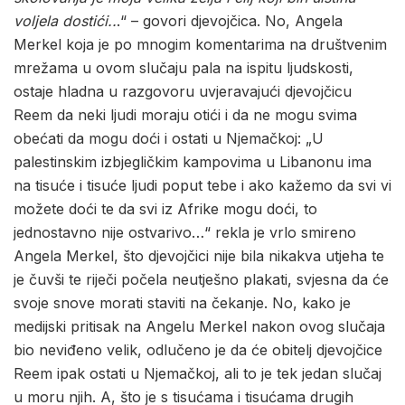
voljela dostići..
.“ – govori djevojčica. No, Angela
Merkel koja je po mnogim komentarima na društvenim
mrežama u ovom slučaju pala na ispitu ljudskosti,
ostaje hladna u razgovoru uvjeravajući djevojčicu
Reem da neki ljudi moraju otići i da ne mogu svima
obećati da mogu doći i ostati u Njemačkoj: „U
palestinskim izbjegličkim kampovima u Libanonu ima
na tisuće i tisuće ljudi poput tebe i ako kažemo da svi vi
možete doći te da svi iz Afrike mogu doći, to
jednostavno nije ostvarivo…“ rekla je vrlo smireno
Angela Merkel, što djevojčici nije bila nikakva utjeha te
je čuvši te riječi počela neutješno plakati, svjesna da će
svoje snove morati staviti na čekanje. No, kako je
medijski pritisak na Angelu Merkel nakon ovog slučaja
bio neviđeno velik, odlučeno je da će obitelj djevojčice
Reem ipak ostati u Njemačkoj, ali to je tek jedan slučaj
u moru njih. A, što je s tisućama i tisućama drugih