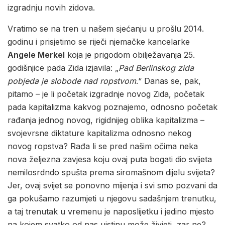
izgradnju novih zidova.
Vratimo se na tren u našem sjećanju u prošlu 2014.
godinu i prisjetimo se riječi njemačke kancelarke
Angele Merkel
koja je prigodom obilježavanja 25.
godišnjice pada Zida izjavila: „
Pad Berlinskog zida
pobjeda je slobode nad ropstvom
.“ Danas se, pak,
pitamo – je li početak izgradnje novog Zida, početak
pada kapitalizma kakvog poznajemo, odnosno početak
rađanja jednog novog, rigidnijeg oblika kapitalizma –
svojevrsne diktature kapitalizma odnosno nekog
novog ropstva? Rađa li se pred našim očima neka
nova željezna zavjesa koju ovaj puta bogati dio svijeta
nemilosrdndo spušta prema siromašnom dijelu svijeta?
Jer, ovaj svijet se ponovno mijenja i svi smo pozvani da
ga pokušamo razumjeti u njegovu sadašnjem trenutku,
a taj trenutak u vremenu je naposlijetku i jedino mjesto
na kojem svatko od nas uistinu može živjeti, zar ne?