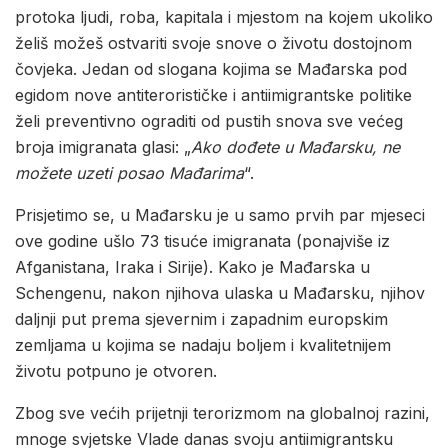
protoka ljudi, roba, kapitala i mjestom na kojem ukoliko
želiš možeš ostvariti svoje snove o životu dostojnom
čovjeka. Jedan od slogana kojima se Mađarska pod
egidom nove antiterorističke i antiimigrantske politike
želi preventivno ograditi od pustih snova sve većeg
broja imigranata glasi: „
Ako dođete u Mađarsku, ne
možete uzeti posao Mađarima
“.
Prisjetimo se, u Mađarsku je u samo prvih par mjeseci
ove godine ušlo 73 tisuće imigranata (ponajviše iz
Afganistana, Iraka i Sirije). Kako je Mađarska u
Schengenu, nakon njihova ulaska u Mađarsku, njihov
daljnji put prema sjevernim i zapadnim europskim
zemljama u kojima se nadaju boljem i kvalitetnijem
životu potpuno je otvoren.
Zbog sve većih prijetnji terorizmom na globalnoj razini,
mnoge svjetske Vlade danas svoju antiimigrantsku