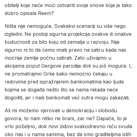
obitelji koje neće moći ostvariti svoje snove koje je tako
dobro opisala Reem?
Ništa nije nemoguće. Svakakvi scenariji su više nego
izgledni. Ne postoji sigurna projekcija ovakve ili onakve
budućnosti za bilo koju od zemalja u razvoju. Nije
sigurno ni to da ćemo imati pravo na satiru kada nas
moćnije zemlje počnu satirati. Zato uživajmo u
akcijama poput Gergove parodije dok su još moguće. I,
ne promatrajmo Grke kako nemoćno čekaju u
redovima pred ispražnjenim bankomatima kao ljude
kojima se događa nešto što se nama nikada neće
dogoditi, jer i naši bankomati već sutra mogu zakazati.
Ali mi možemo vjerovati u demokraciju i slobodu
govora, to nam nitko ne brani, zar ne? Dapače, to je
vrlo poželjno, dok novi zidovi svakodnevno niču svuda
oko nas i u nama samima, bez da smo graditeljima istih