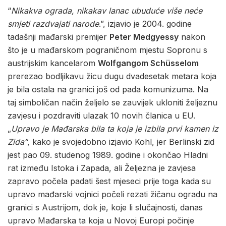
“
Nikakva ograda, nikakav lanac ubuduće više neće
smjeti razdvajati narode
.”, izjavio je 2004. godine
tadašnji mađarski premijer
Peter Medgyessy
nakon
što je u mađarskom pograničnom mjestu Sopronu s
austrijskim kancelarom
Wolfgangom Schüsselom
prerezao bodljikavu žicu dugu dvadesetak metara koja
je bila ostala na granici još od pada komunizuma. Na
taj simboličan način željelo se zauvijek ukloniti željeznu
zavjesu i pozdraviti ulazak 10 novih članica u EU.
„
Upravo je Mađarska bila ta koja je izbila prvi kamen iz
Zida“
, kako je svojedobno izjavio Kohl, jer Berlinski zid
jest pao 09. studenog 1989. godine i okončao Hladni
rat između Istoka i Zapada, ali Željezna je zavjesa
zapravo počela padati šest mjeseci prije toga kada su
upravo mađarski vojnici počeli rezati žičanu ogradu na
granici s Austrijom, dok je, koje li slučajnosti, danas
upravo Mađarska ta koja u Novoj Europi počinje