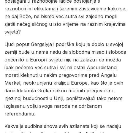
poslagani u raznobojne ladice postojanja s
raznobojnim etiketama i šarenim zastavicama kako se,
ne daj Bože, ne bismo već sutra svi zajedno mogli
sjetiti nečeg sličnog u isto vrijeme na raznim krajevima
svijeta?
Ljudi poput Gergelyja i podrška koju je dobio u svojoj
zemlji bude u nama nadu da slobodna misao i sloboda
općenito u Europi i svijetu nije na zalazu i da možda
ipak nećemo već sutra i svi mi ostali Apsurdistanci
morati kleknuti u nekim pregovorima pred Angelu
Merkel, neokrunjenu kraljicu Europe, kao što je ovih
dana kleknula Grčka nakon mučnih pregovora o
njezinoj budućnosti u Uniji, poništavajući tako netom
izglasanu volju svoga naroda na održanom
referendumu.
Kakva je sudbina snova svih azilanata koji se nadaju