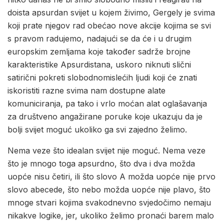
doista apsurdan svijet u kojem živimo, Gergely je svima
koji prate njegov rad obećao nove akcije kojima se svi
s pravom radujemo, nadajući se da će i u drugim
europskim zemljama koje također sadrže brojne
karakteristike Apsurdistana, uskoro niknuti slični
satirični pokreti slobodnomislećih ljudi koji će znati
iskoristiti razne svima nam dostupne alate
komuniciranja, pa tako i vrlo moćan alat oglašavanja
za društveno angažirane poruke koje ukazuju da je
bolji svijet moguć ukoliko ga svi zajedno želimo.
Nema veze što idealan svijet nije moguć. Nema veze
što je mnogo toga apsurdno, što dva i dva možda
uopće nisu četiri, ili što slovo A možda uopće nije prvo
slovo abecede, što nebo možda uopće nije plavo, što
mnoge stvari kojima svakodnevno svjedočimo nemaju
nikakve logike, jer, ukoliko želimo pronaći barem malo