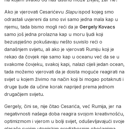
Ako je vjerovati Cesarićevu
Slapu
ispod kojeg smo
odrastali uvjereni da smo svi samo jedna mala kap u
njemu, tada bismo mogli reći da je
Gergely Kovacs
samo još jedna prolazna kap u moru ljudi koji
bezuspješno pokušavaju nešto suvislo reći o
današnjem svijetu, ali ako je vjerovati Rumiju koji je
rekao da čovjek nije samo kap u oceanu već da se u
svakome čovjeku, svakoj kapi, nalazi cijeli jedan ocean,
tada možemo vjerovati da je doista moguće reagirati na
svijet u kojem živimo na način koji bi mogao potaknuti i
druge ljude da učine korak naprijed prema jednom
drugačijem svijetu.
Gergely, čini se, nije čitao Cesarića, već Rumija, jer na
negativnosti našega doba reagira svojom kreativnošću,
optimizmom i vjerom u bolji svijet, oduševljavajući svoje
glasače svojim utopijskim predizbornim obećanjima,