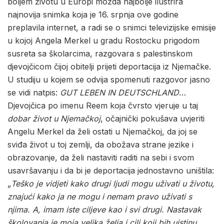
boljem životu u Europi možda najbolje ilustrira
najnovija snimka koja je 16. srpnja ove godine
preplavila internet, a radi se o snimci televizijske emisije
u kojoj Angela Merkel u gradu Rostocku prigodom
susreta sa školarcima, razgovara s palestinskom
djevojčicom čijoj obitelji prijeti deportacija iz Njemačke.
U studiju u kojem se odvija spomenuti razgovor jasno
se vidi natpis:
GUT LEBEN IN DEUTSCHLAND
…
Djevojčica po imenu Reem koja čvrsto vjeruje u taj
dobar život u Njemačkoj
, očajnički pokušava uvjeriti
Angelu Merkel da želi ostati u Njemačkoj, da joj se
sviđa život u toj zemlji, da obožava strane jezike i
obrazovanje, da želi nastaviti raditi na sebi i svom
usavršavanju i da bi je deportacija jednostavno uništila:
„
Teško je vidjeti kako drugi ljudi mogu uživati u životu,
znajući kako ja ne mogu i nemam pravo uživati s
njima. A, imam iste ciljeve kao i svi drugi. Nastavak
školovanja je moja velika želja i cilj koji bih uistinu