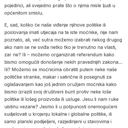
pojedinci, ali svejedno prate što o njima misle ljudi u
općenitom smislu.
E, sad, koliko će naše viđenje njihove politike ili
poslovanja imati utjecaja na te iste moćnike, nije nam
poznato, ali, već sutra možemo izabrati nekog drugog
ako nam se ne sviđa netko tko je trenutno na vlasti,
zar ne? Ili – možemo organizirati referendum kako
bismo omogućili donošenje nekih pravednijih zakona…
Ili? Možemo se moćnicima obratiti putem neke naše
političke stranke, makar i satirične ili posegnuti za
oglašavanjem kao još jednim oružjem moćnika kako
bismo izrazili svoj društveni bunt protiv neke loše
politike ili lošeg proizvoda ili usluge. Jesu li nam ruke
uistinu vezane? Jesmo li u potpunosti onemogućeni
sudjelovati u krojenju lokalne i globalne politike, ili
samo planski podijeljeni, razjedinjeni u stavovima i