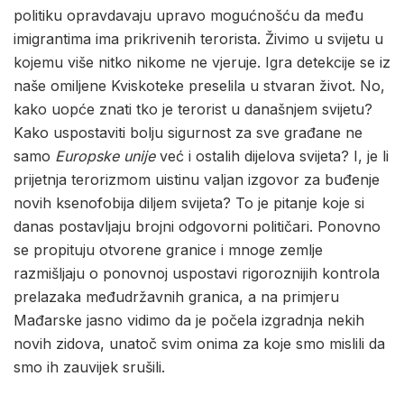
politiku opravdavaju upravo mogućnošću da među
imigrantima ima prikrivenih terorista. Živimo u svijetu u
kojemu više nitko nikome ne vjeruje. Igra detekcije se iz
naše omiljene Kviskoteke preselila u stvaran život. No,
kako uopće znati tko je terorist u današnjem svijetu?
Kako uspostaviti bolju sigurnost za sve građane ne
samo
Europske unije
već i ostalih dijelova svijeta? I, je li
prijetnja terorizmom uistinu valjan izgovor za buđenje
novih ksenofobija diljem svijeta? To je pitanje koje si
danas postavljaju brojni odgovorni političari. Ponovno
se propituju otvorene granice i mnoge zemlje
razmišljaju o ponovnoj uspostavi rigoroznijih kontrola
prelazaka međudržavnih granica, a na primjeru
Mađarske jasno vidimo da je počela izgradnja nekih
novih zidova, unatoč svim onima za koje smo mislili da
smo ih zauvijek srušili.