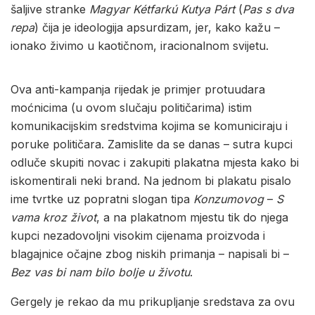
šaljive stranke
Magyar Kétfarkú
Kutya Párt
(
Pas s dva
repa
) čija je ideologija apsurdizam, jer, kako kažu –
ionako živimo u kaotičnom, iracionalnom svijetu.
Ova anti-kampanja rijedak je primjer protuudara
moćnicima (u ovom slučaju političarima) istim
komunikacijskim sredstvima kojima se komuniciraju i
poruke političara. Zamislite da se danas – sutra kupci
odluče skupiti novac i zakupiti plakatna mjesta kako bi
iskomentirali neki brand. Na jednom bi plakatu pisalo
ime tvrtke uz popratni slogan tipa
Konzumovog
–
S
vama kroz život
, a na plakatnom mjestu tik do njega
kupci nezadovoljni visokim cijenama proizvoda i
blagajnice očajne zbog niskih primanja – napisali bi –
Bez vas bi nam bilo bolje u životu
.
Gergely je rekao da mu prikupljanje sredstava za ovu