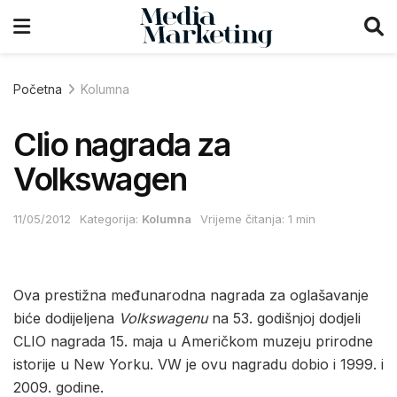
Početna
Kolumna
Clio nagrada za
Volkswagen
11/05/2012
Kategorija:
Kolumna
Vrijeme čitanja: 1 min
Ova prestižna međunarodna nagrada za oglašavanje
biće dodijeljena
Volkswagenu
na 53. godišnjoj dodjeli
CLIO nagrada 15. maja u Američkom muzeju prirodne
istorije u New Yorku. VW je ovu nagradu dobio i 1999. i
2009. godine.