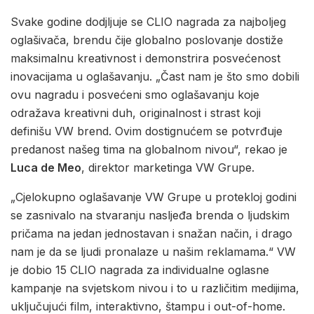
Svake godine dodjljuje se CLIO nagrada za najboljeg
oglašivača, brendu čije globalno poslovanje dostiže
maksimalnu kreativnost i demonstrira posvećenost
inovacijama u oglašavanju. „Čast nam je što smo dobili
ovu nagradu i posvećeni smo oglašavanju koje
odražava kreativni duh, originalnost i strast koji
definišu VW brend. Ovim dostignućem se potvrđuje
predanost našeg tima na globalnom nivou“, rekao je
Luca de Meo
, direktor marketinga VW Grupe.
„Cjelokupno oglašavanje VW Grupe u protekloj godini
se zasnivalo na stvaranju nasljeđa brenda o ljudskim
pričama na jedan jednostavan i snažan način, i drago
nam je da se ljudi pronalaze u našim reklamama.“ VW
je dobio 15 CLIO nagrada za individualne oglasne
kampanje na svjetskom nivou i to u različitim medijima,
uključujući film, interaktivno, štampu i out-of-home.