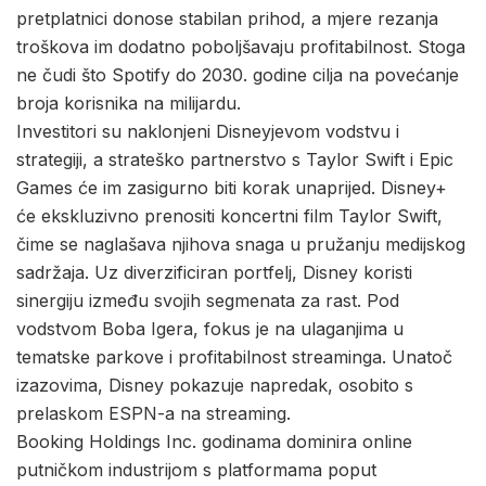
pretplatnici donose stabilan prihod, a mjere rezanja
troškova im dodatno poboljšavaju profitabilnost. Stoga
ne čudi što Spotify do 2030. godine cilja na povećanje
broja korisnika na milijardu.
Investitori su naklonjeni Disneyjevom vodstvu i
strategiji, a strateško partnerstvo s Taylor Swift i Epic
Games će im zasigurno biti korak unaprijed. Disney+
će ekskluzivno prenositi koncertni film Taylor Swift,
čime se naglašava njihova snaga u pružanju medijskog
sadržaja. Uz diverzificiran portfelj, Disney koristi
sinergiju između svojih segmenata za rast. Pod
vodstvom Boba Igera, fokus je na ulaganjima u
tematske parkove i profitabilnost streaminga. Unatoč
izazovima, Disney pokazuje napredak, osobito s
prelaskom ESPN-a na streaming.
Booking Holdings Inc. godinama dominira online
putničkom industrijom s platformama poput