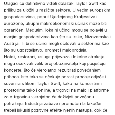
Ulagači će definitivno vidjeti dolazak Taylor Swift kao
priliku za uložiti u različite sektore. U većim europskim
gospodarstvima, poput Ujedinjenog Kraljevstva i
eurozone, ukupni makroekonomski učinak može biti
ograničen. Međutim, lokalni učinci mogu se pojaviti u
manjim gospodarstvima kao što su Irska, Nizozemska i
Austrija. Ti bi se učinci mogli očitovati u sektorima kao
što su ugostiteljstvo, promet i maloprodaja.
Hoteli, restorani, usluge prijevoza i lokalne atrakcije
mogu očekivati velik broj obožavatelja koji posjećuju
koncerte, što će vjerojatno rezultirati povećanjem
prihoda. Isto tako se očekuje porast prodaje odjeće i
suvenira s likom Taylor Swift, kako na koncertnim
prostorima tako i online, a trgovci na malo i platforme
za e-trgovinu vjerojatno će doživjeti povećanu
potražnju. Industrija zabave i promotori bi također
trebali iskusiti pozitivne efekte njenih nastupa, dok će