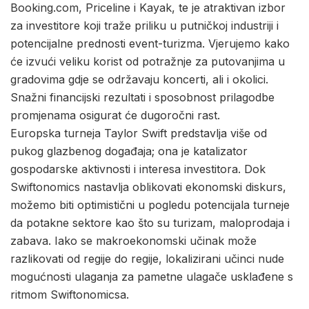
Booking.com, Priceline i Kayak, te je atraktivan izbor
za investitore koji traže priliku u putničkoj industriji i
potencijalne prednosti event-turizma. Vjerujemo kako
će izvući veliku korist od potražnje za putovanjima u
gradovima gdje se održavaju koncerti, ali i okolici.
Snažni financijski rezultati i sposobnost prilagodbe
promjenama osigurat će dugoročni rast.
Europska turneja Taylor Swift predstavlja više od
pukog glazbenog događaja; ona je katalizator
gospodarske aktivnosti i interesa investitora. Dok
Swiftonomics nastavlja oblikovati ekonomski diskurs,
možemo biti optimistični u pogledu potencijala turneje
da potakne sektore kao što su turizam, maloprodaja i
zabava. Iako se makroekonomski učinak može
razlikovati od regije do regije, lokalizirani učinci nude
mogućnosti ulaganja za pametne ulagače usklađene s
ritmom Swiftonomicsa.