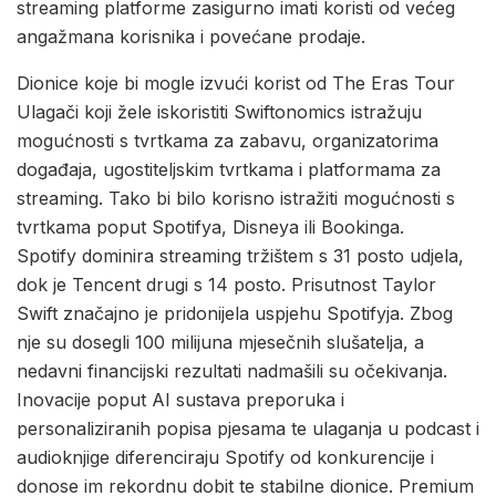
streaming platforme zasigurno imati koristi od većeg
angažmana korisnika i povećane prodaje.
Dionice koje bi mogle izvući korist od The Eras Tour
Ulagači koji žele iskoristiti Swiftonomics istražuju
mogućnosti s tvrtkama za zabavu, organizatorima
događaja, ugostiteljskim tvrtkama i platformama za
streaming. Tako bi bilo korisno istražiti mogućnosti s
tvrtkama poput Spotifya, Disneya ili Bookinga.
Spotify dominira streaming tržištem s 31 posto udjela,
dok je Tencent drugi s 14 posto. Prisutnost Taylor
Swift značajno je pridonijela uspjehu Spotifyja. Zbog
nje su dosegli 100 milijuna mjesečnih slušatelja, a
nedavni financijski rezultati nadmašili su očekivanja.
Inovacije poput AI sustava preporuka i
personaliziranih popisa pjesama te ulaganja u podcast i
audioknjige diferenciraju Spotify od konkurencije i
donose im rekordnu dobit te stabilne dionice. Premium