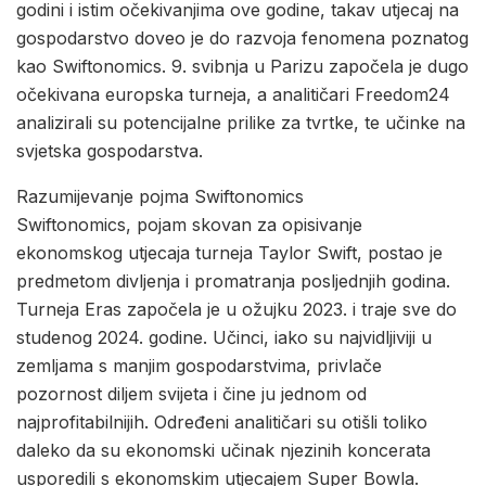
godini i istim očekivanjima ove godine, takav utjecaj na
gospodarstvo doveo je do razvoja fenomena poznatog
kao Swiftonomics. 9. svibnja u Parizu započela je dugo
očekivana europska turneja, a analitičari Freedom24
analizirali su potencijalne prilike za tvrtke, te učinke na
svjetska gospodarstva.
Razumijevanje pojma Swiftonomics
Swiftonomics, pojam skovan za opisivanje
ekonomskog utjecaja turneja Taylor Swift, postao je
predmetom divljenja i promatranja posljednjih godina.
Turneja Eras započela je u ožujku 2023. i traje sve do
studenog 2024. godine. Učinci, iako su najvidljiviji u
zemljama s manjim gospodarstvima, privlače
pozornost diljem svijeta i čine ju jednom od
najprofitabilnijih. Određeni analitičari su otišli toliko
daleko da su ekonomski učinak njezinih koncerata
usporedili s ekonomskim utjecajem Super Bowla.