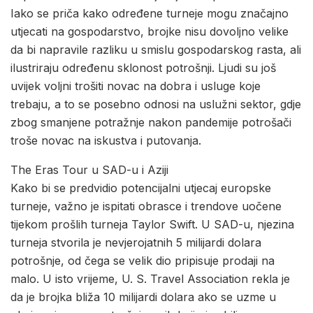
Iako se priča kako određene turneje mogu značajno
utjecati na gospodarstvo, brojke nisu dovoljno velike
da bi napravile razliku u smislu gospodarskog rasta, ali
ilustriraju određenu sklonost potrošnji. Ljudi su još
uvijek voljni trošiti novac na dobra i usluge koje
trebaju, a to se posebno odnosi na uslužni sektor, gdje
zbog smanjene potražnje nakon pandemije potrošači
troše novac na iskustva i putovanja.
The Eras Tour u SAD-u i Aziji
Kako bi se predvidio potencijalni utjecaj europske
turneje, važno je ispitati obrasce i trendove uočene
tijekom prošlih turneja Taylor Swift. U SAD-u, njezina
turneja stvorila je nevjerojatnih 5 milijardi dolara
potrošnje, od čega se velik dio pripisuje prodaji na
malo. U isto vrijeme, U. S. Travel Association rekla je
da je brojka bliža 10 milijardi dolara ako se uzme u