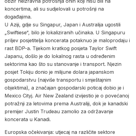
obzir neizravna potrošnja onih koji nisu bili na
koncertima, ali su sudjelovali u potrošnji na
događajima.
U Aziji, gdje su Singapur, Japan i Australija ugostili
„Swiftiese“, bilo je lokaliziranih učinaka. U Singapuru
priljev posjetitelja koncerata potaknuo je maloprodaju i
rast BDP-a. Tijekom kratkog posjeta Taylor Swift
Japanu, došlo je do lokalnog rasta u određenim
sektorima kao što su stanovanje i transport. Njezin
posjet Tokiju donio je milijune dolara japanskom
gospodarstvu (najviše transportu i smještajnim
objektima), a značajan gospodarski poticaj dobio je i
Mexico Cityj. Air New Zealand izvijestio je o povećanoj
potražnji za letovima prema Australiji, dok je kanadski
premijer Justin Trudeau zamolio za održavanje
koncerata u Kanadi.
Europska očekivanja: utjecaj na različite sektore