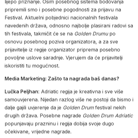
lijepo priznanje. Osim posebnog sistema bodovanja
pripremili smo i posebne pogodnosti za prijavu na
Festival. Aktuelni pobjednici nacionalnih festivala
navedenih država, odnosno najbolje plasirani radovi sa
tih festivala, takmičit će se na
Golden Drumu
po
osnovu posebnog poziva organizatora, a za sve
prijavitelje iz regije organizator priprema posebno
povoljne uslove saradnje. Vjerujem da će prijavitelji
iskoristiti tu mogućnost.
Media Marketing: Zašto ta nagrada baš danas?
Lučka Peljhan
: Adriatic regija je kreativna i sve više
samouvjerena. Nijedan razlog više ne postoji da bismo i
dalje gajili uvjerenje da je
Golden Drum
festival nekih
drugih država. Posebne nagrade
Golden Drum Adriatic
popunjavaju prazninu i regija dobija svoje dugo
očekivane, vrijedne nagrade.