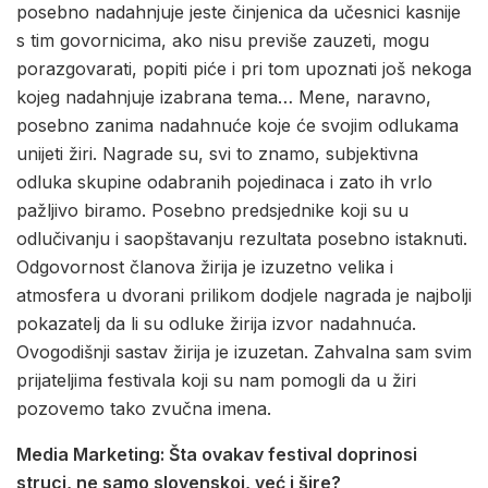
posebno nadahnjuje jeste činjenica da učesnici kasnije
s tim govornicima, ako nisu previše zauzeti, mogu
porazgovarati, popiti piće i pri tom upoznati još nekoga
kojeg nadahnjuje izabrana tema… Mene, naravno,
posebno zanima nadahnuće koje će svojim odlukama
unijeti žiri. Nagrade su, svi to znamo, subjektivna
odluka skupine odabranih pojedinaca i zato ih vrlo
pažljivo biramo. Posebno predsjednike koji su u
odlučivanju i saopštavanju rezultata posebno istaknuti.
Odgovornost članova žirija je izuzetno velika i
atmosfera u dvorani prilikom dodjele nagrada je najbolji
pokazatelj da li su odluke žirija izvor nadahnuća.
Ovogodišnji sastav žirija je izuzetan. Zahvalna sam svim
prijateljima festivala koji su nam pomogli da u žiri
pozovemo tako zvučna imena.
Media Marketing: Šta ovakav festival doprinosi
struci, ne samo slovenskoj, već i šire?