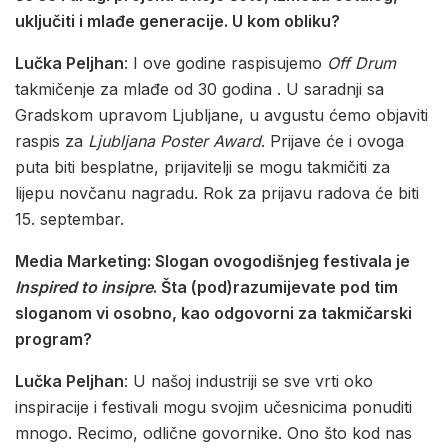
uključiti i mlađe generacije. U kom obliku?
Lučka Peljhan
: I ove godine raspisujemo
Off Drum
takmičenje za mlađe od 30 godina . U saradnji sa
Gradskom upravom Ljubljane, u avgustu ćemo objaviti
raspis za
Ljubljana Poster Award
. Prijave će i ovoga
puta biti besplatne, prijavitelji se mogu takmičiti za
lijepu novčanu nagradu. Rok za prijavu radova će biti
15. septembar.
Media Marketing: Slogan ovogodišnjeg festivala je
Inspired to insipre
. Šta (pod)razumijevate pod tim
sloganom vi osobno, kao odgovorni za takmičarski
program?
Lučka Peljhan
: U našoj industriji se sve vrti oko
inspiracije i festivali mogu svojim učesnicima ponuditi
mnogo. Recimo, odlične govornike. Ono što kod nas