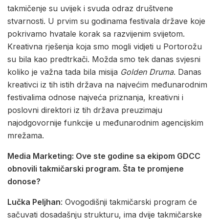
takmičenje su uvijek i svuda odraz društvene
stvarnosti. U prvim su godinama festivala države koje
pokrivamo hvatale korak sa razvijenim svijetom.
Kreativna rješenja koja smo mogli vidjeti u Portorožu
su bila kao predtrkači. Možda smo tek danas svjesni
koliko je važna tada bila misija
Golden Druma
. Danas
kreativci iz tih istih država na najvećim međunarodnim
festivalima odnose najveća priznanja, kreativni i
poslovni direktori iz tih država preuzimaju
najodgovornije funkcije u međunarodnim agencijskim
mrežama.
Media Marketing: Ove ste godine sa ekipom GDCC
obnovili takmičarski program. Šta te promjene
donose?
Lučka Peljhan
: Ovogodišnji takmičarski program će
sačuvati dosadašnju strukturu, ima dvije takmičarske