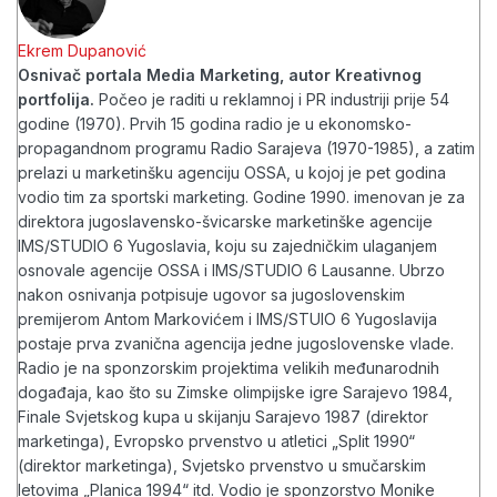
Ekrem Dupanović
Osnivač portala Media Marketing, autor Kreativnog
portfolija.
Počeo je raditi u reklamnoj i PR industriji prije 54
godine (1970). Prvih 15 godina radio je u ekonomsko-
propagandnom programu Radio Sarajeva (1970-1985), a zatim
prelazi u marketinšku agenciju OSSA, u kojoj je pet godina
vodio tim za sportski marketing. Godine 1990. imenovan je za
direktora jugoslavensko-švicarske marketinške agencije
IMS/STUDIO 6 Yugoslavia, koju su zajedničkim ulaganjem
osnovale agencije OSSA i IMS/STUDIO 6 Lausanne. Ubrzo
nakon osnivanja potpisuje ugovor sa jugoslovenskim
premijerom Antom Markovićem i IMS/STUIO 6 Yugoslavija
postaje prva zvanična agencija jedne jugoslovenske vlade.
Radio je na sponzorskim projektima velikih međunarodnih
događaja, kao što su Zimske olimpijske igre Sarajevo 1984,
Finale Svjetskog kupa u skijanju Sarajevo 1987 (direktor
marketinga), Evropsko prvenstvo u atletici „Split 1990“
(direktor marketinga), Svjetsko prvenstvo u smučarskim
letovima „Planica 1994“ itd. Vodio je sponzorstvo Monike