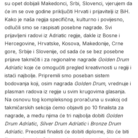
su opet dobijali Makedonci, Srbi, Slovenci, vjerujem da
će im se ove godine priključiti Hrvati i prijavitelji iz BiH.
Kako je naša regija specifična, kulturno i povijesno,
odlučili smo se raspisati posebne nagrade. Svi
prijavljeni radovi iz Adriatic regije, dakle iz Bosne i
Hercegovine, Hrvatske, Kosova, Makedonije, Crne
gore, Srbije i Slovenije, od sada će se bez posebne
prijave takmičiti i za regionalne nagrade
Golden Drum
Adriatic
koje će omogućiti pregled kreativnosti u regiji i
istaći najbolje. Pripremili smo poseban sistem
bodovanja koji, osim nagrada
Golden Drum
, vrednuje i
plasman radova iz regije u svim krugovima glasanja.
Na osnovu tog kompleksnog proračuna u svakoj od
takmičarskih sekcija ćemo objaviti po 10 finalista za
nagrade, a među njima će tri najbolja dobiti
Golden
Drum Adriatic
,
Silver Drum Adriatic
i
Bronze Drum
Adriatic
. Preostali finalisti će dobiti diplome, što će biti