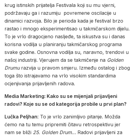
krug istinskih prijatelja Festivala koji su mu vjerni,
podržavaju ga i razumiju povremene oscilacije u
dinamici razvoja. Bilo je perioda kada je festival brzo
rastao i mnogo eksperimentisao u takmičarskom dijelu.
To je vrlo dragocjeno nasljeđe, ta iskustva su i danas
korisna vodilja u planiranju takmičarskog programa
svake godine. Osnovna vodilja su, naravno, trendovi u
našoj industriji. Vjerujem da se takmičenje na
Golden
Drumu
razvija u pravom smjeru. Između ostalog i zbog
toga što istrajavamo na vrlo visokim standardima
ocjenjivanja prijavljenih radova.
Media Marketing: Kako su se mijenjali prijavljeni
radovi? Koje su se od kategorija probile u prvi plan?
Lučka Peljhan
: To je vrlo zanimljivo pitanje. Možda
ćemo na tu temu pripremiti čitavu retrospektivu jer
nam se bliži
25. Golden Drum
… Radovi prijavljeni za