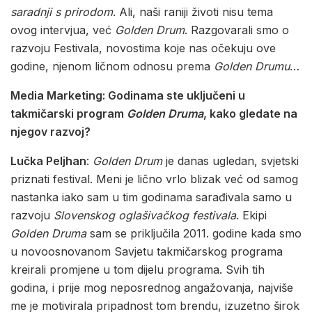
saradnji s prirodom
. Ali, naši raniji životi nisu tema
ovog intervjua, već
Golden
Drum
. Razgovarali smo o
razvoju Festivala, novostima koje nas očekuju ove
godine, njenom ličnom odnosu prema
Golden Drumu
…
Media Marketing: Godinama ste uključeni u
takmičarski program
Golden Druma
, kako gledate na
njegov razvoj?
Lučka Peljhan
:
Golden Drum
je danas ugledan, svjetski
priznati festival. Meni je lično vrlo blizak već od samog
nastanka iako sam u tim godinama sarađivala samo u
razvoju
Slovenskog oglašivačkog festivala
. Ekipi
Golden Druma
sam se priključila 2011. godine kada smo
u novoosnovanom Savjetu takmičarskog programa
kreirali promjene u tom dijelu programa. Svih tih
godina, i prije mog neposrednog angažovanja, najviše
me je motivirala pripadnost tom brendu, izuzetno širok