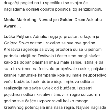
drugačiji pogled na tu specifiku i sa svojim će
nagradama donijeti dodatni podsticaj toj senzibilnosti.
Media Marketing: Novost je i Golden Drum Adriatic
Award …
Lučka Peljhan
: Adriatic regija je prostor, u kojem je
Golden Drum
nastao i razvijao se sve ove godine.
Kreativci i agencije sa ovog prostora su se u jednom
periodu udaljili od Festivala i često smo mogli slušati
kako za dobar plasman imaju male šanse. Istina je da
su u to vrijeme na festivalu pobjeđivale ruske, poljske i
kasnije rumunske kampanje koje su imale neuporedivo
veće budžete. Ipak, dobre ideje i njihova odlična
realizacija ne zavise uvijek od budžeta. Izuzetni
pojedinci i odlični kreativni timovi iz regije su zadnjih
godina sve češće uzpozoravali koliko mnogo
kreativnog potencijala ima naša regija. Najviše nagrade