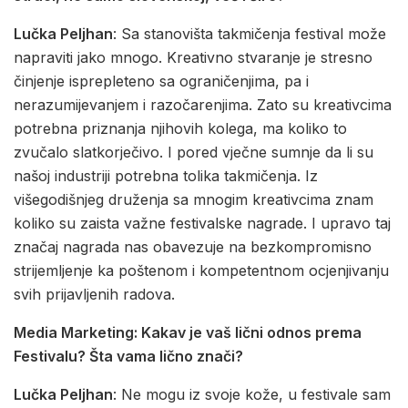
Lučka Peljhan
: Sa stanovišta takmičenja festival može
napraviti jako mnogo. Kreativno stvaranje je stresno
činjenje isprepleteno sa ograničenjima, pa i
nerazumijevanjem i razočarenjima. Zato su kreativcima
potrebna priznanja njihovih kolega, ma koliko to
zvučalo slatkorječivo. I pored vječne sumnje da li su
našoj industriji potrebna tolika takmičenja. Iz
višegodišnjeg druženja sa mnogim kreativcima znam
koliko su zaista važne festivalske nagrade. I upravo taj
značaj nagrada nas obavezuje na bezkompromisno
strijemljenje ka poštenom i kompetentnom ocjenjivanju
svih prijavljenih radova.
Media Marketing: Kakav je vaš lični odnos prema
Festivalu? Šta vama lično znači?
Lučka Peljhan
: Ne mogu iz svoje kože, u festivale sam