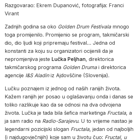
Razgovarao: Ekrem Dupanović, fotografija: Franci
Virant
Zadnjih godina sa oko
Golden Drum Festivala
mnogo
toga promijenilo. Promijenio se program, takmičarski
dio, dio ljudi koji pripremaju festival… Jedna od
konstanti za koju su organizatori ocijenili da je
nepromjenjiva jeste
Lučka Peljhan
, direktorica
takmičarskog programa
Golden Druma
i direktorica
agencije
I&S
Aladin
iz Ajdovščine (Slovenija).
Lučku poznajem iz jednog od naših ranijih života.
Kažem ranijih jer posao u oglašavanju onda i danas se
toliko razlikuje kao da se odnosi na dva odvojena
života. Lučka je tada bila šefica marketinga
Fructala
, a
ja sam radio na
Radio-Sarajevu
. U to vrijeme nastao je
legendarni pozicijski slogan
Fructala
, jedan od najboljih
(i najdugovječnijih) koje sam u životu čuo:
Fructal, u