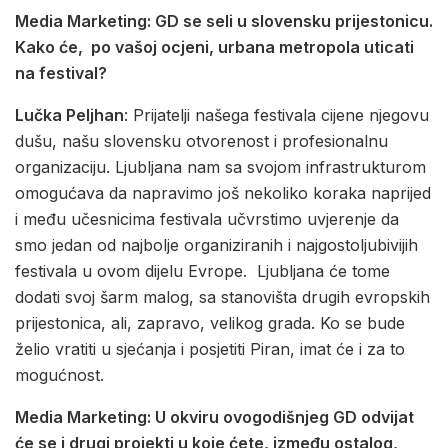
Media Marketing: GD se seli u slovensku prijestonicu.
Kako će, po vašoj ocjeni, urbana metropola uticati
na festival?
Lučka Peljhan
: Prijatelji našega festivala cijene njegovu
dušu, našu slovensku otvorenost i profesionalnu
organizaciju. Ljubljana nam sa svojom infrastrukturom
omogućava da napravimo još nekoliko koraka naprijed
i među učesnicima festivala učvrstimo uvjerenje da
smo jedan od najbolje organiziranih i najgostoljubivijih
festivala u ovom dijelu Evrope. Ljubljana će tome
dodati svoj šarm malog, sa stanovišta drugih evropskih
prijestonica, ali, zapravo, velikog grada. Ko se bude
želio vratiti u sjećanja i posjetiti Piran, imat će i za to
mogućnost.
Media Marketing: U okviru ovogodišnjeg GD odvijat
će se i drugi projekti u koje ćete, između ostalog,