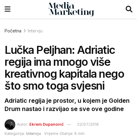
Početna
Intervju
Lučka Peljhan: Adriatic
regija ima mnogo više
kreativnog kapitala nego
što smo toga svjesni
Adriatic regija je prostor, u kojem je Golden
Drum nastao i razvijao se sve ove godine
Autor:
Ekrem Dupanović
22/07/2016
Kategorija:
Intervju
Vrijeme čitanja: 6 min