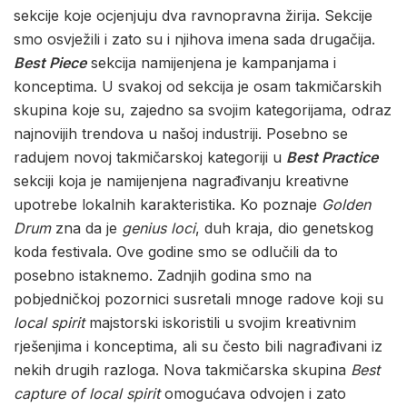
sekcije koje ocjenjuju dva ravnopravna žirija. Sekcije
smo osvježili i zato su i njihova imena sada drugačija.
Best Piece
sekcija namijenjena je kampanjama i
konceptima. U svakoj od sekcija je osam takmičarskih
skupina koje su, zajedno sa svojim kategorijama, odraz
najnovijih trendova u našoj industriji. Posebno se
radujem novoj takmičarskoj kategoriji u
Best Practice
sekciji koja je namijenjena nagrađivanju kreativne
upotrebe lokalnih karakteristika. Ko poznaje
Golden
Drum
zna da je
genius loci
, duh kraja, dio genetskog
koda festivala. Ove godine smo se odlučili da to
posebno istaknemo. Zadnjih godina smo na
pobjedničkoj pozornici susretali mnoge radove koji su
local spirit
majstorski iskoristili u svojim kreativnim
rješenjima i konceptima, ali su često bili nagrađivani iz
nekih drugih razloga. Nova takmičarska skupina
Best
capture of local spirit
omogućava odvojen i zato