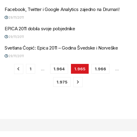
Facebook, Twitter i Google Analytics zajedno na Drumari!
29/11/2011
EPICA 2011 dobila svoje pobjednike
29/11/2011
Svetlana Ćopić: Epica 2011 – Godina Švedske i Norveške
29/11/2011
1
…
1.964
1.965
1.966
…
1.975