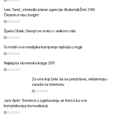
01/12/2011
Ivan Tanić, strateški planer agencije Bruketa&Žinić OM:
Činjenice nisu Insight
01/12/2011
Špela Oblak: Sempl se vratio u velikom stilu
01/12/2011
Si.mobil-ova medijska kampanja najbolja u regiji
01/12/2011
Najljepša slovenska knjiga 2011
30/11/2011
Za one koji žele da se predstave, reklamiraju i
zarade na Internetu
30/11/2011
Jure Apih: Trendovi u oglašavanju se kreću ka sve
kompleksnijoj komunikaciji
30/11/2011